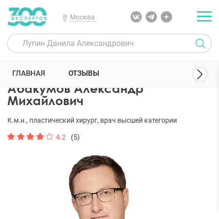
Москва
300 Экспертов
Пластические хирурги
Абакумов Александр Ми
ГЛАВНАЯ
ОТЗЫВЫ
Абакумов Александр
Михайлович
К.м.н., пластический хирург, врач высшей категории
4.2
(5)