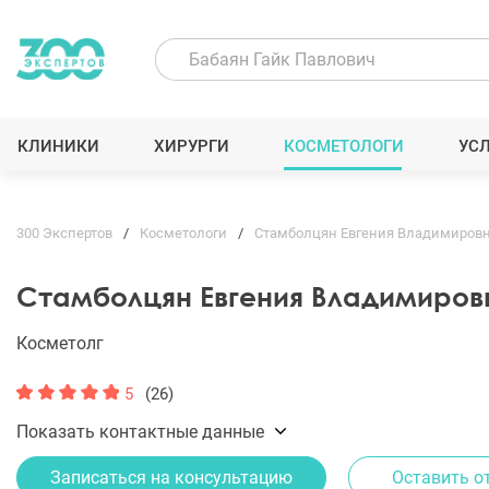
КЛИНИКИ
ХИРУРГИ
КОСМЕТОЛОГИ
УС
300 Экспертов
Косметологи
Стамболцян Евгения Владимиров
Стамболцян Евгения Владимиров
Косметолг
5
(26)
Показать контактные данные
Записаться на консультацию
Оставить о