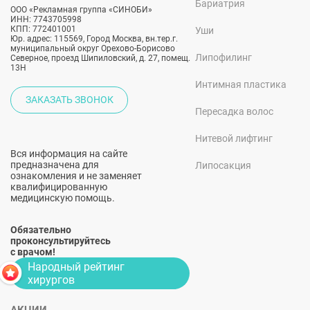
Бариатрия
ООО «Рекламная группа «СИНОБИ»
ИНН: 7743705998
КПП: 772401001
Уши
Юр. адрес: 115569, Город Москва, вн.тер.г.
муниципальный округ Орехово-Борисово
Липофилинг
Северное, проезд Шипиловский, д. 27, помещ.
13Н
Интимная пластика
ЗАКАЗАТЬ ЗВОНОК
Пересадка волос
Нитевой лифтинг
Вся информация на сайте
предназначена для
Липосакция
ознакомления и не заменяет
квалифицированную
медицинскую помощь.
Обязательно
проконсультируйтесь
с врачом!
Народный рейтинг
хирургов
АКЦИИ