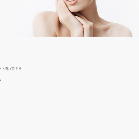
я хирургия
я