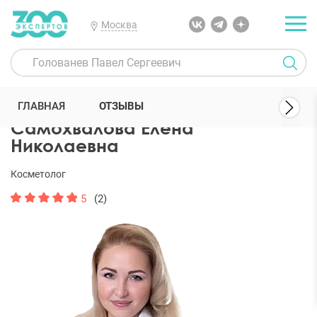
Москва
300 Экспертов
Косметологи
Самохвалова Елена Николаевна
ГЛАВНАЯ
ОТЗЫВЫ
Самохвалова Елена
Николаевна
Косметолог
5
(2)