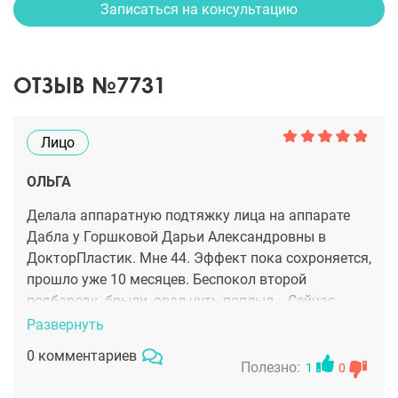
Записаться на консультацию
ОТЗЫВ №7731
Лицо
ОЛЬГА
Делала аппаратную подтяжку лица на аппарате
Дабла у Горшковой Дарьи Александровны в
ДокторПластик. Мне 44. Эффект пока сохроняется,
прошло уже 10 месяцев. Беспокол второй
подбародк, брыли, овал чуть поплыл. . Сейчас
контур стал более четким, второй подбородок
Развернуть
подтянулся, брыли уменьшились! Дискомфорта
0 комментариев
сильного после процедуры не было, никаких
Полезно:
1
0
ожогов не было. Эффект увеличивается