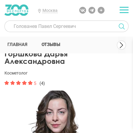
Москва
300 Экспертов
Косметологи
Горшкова Дарья Александровна
ГЛАВНАЯ
ОТЗЫВЫ
Горшкова Дарья
Александровна
Косметолог
5
(4)