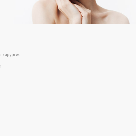
я хирургия
я