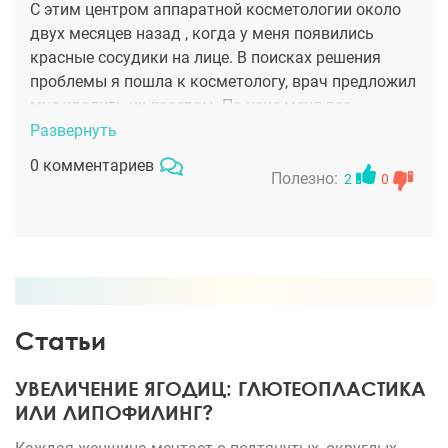
С этим центром аппаратной косметологии около
двух месяцев назад , когда у меня появились
красные сосудики на лице. В поисках решения
проблемы я пошла к косметологу, врач предложил
мне удалить их лазером. По цене меня все
устроило, но а по результату, это просто нужно
Развернуть
было видеть меня до и после процедуры. Мастер
0 комментариев
на славу постарался за что ему спасибо.
Полезно:
2
0
Статьи
УВЕЛИЧЕНИЕ ЯГОДИЦ: ГЛЮТЕОПЛАСТИКА
ИЛИ ЛИПОФИЛИНГ?