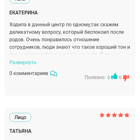
ЕКАТЕРИНА
Ходила в данный центр по одному,так скажем
деликатному вопросу, который беспокоил после
родов. Очень понравилось отношение
сотрудников, люди знают что такое хороший тон и
понимание проблемы своего клиента. В самом
центре уютно и очень чисто. Теперь планирую
Развернуть
походить сюда на эпиляцию, в общем, оставляют
0 комментариев
после визита о себе хорошее впечатление.
Полезно:
0
0
Лицо
ТАТЬЯНА