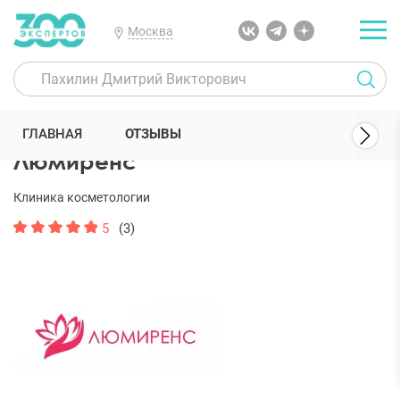
Москва
300 Экспертов
Клиники
Люмиренс
Отзывы
ГЛАВНАЯ
ОТЗЫВЫ
Люмиренс
Клиника косметологии
5
(3)