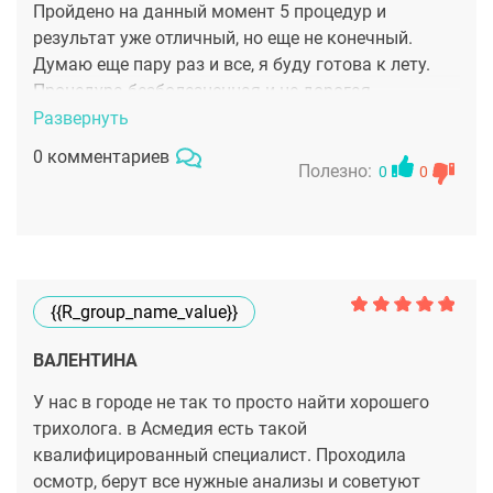
Пройдено на данный момент 5 процедур и
результат уже отличный, но еще не конечный.
Думаю еще пару раз и все, я буду готова к лету.
Процедура безболезненная и не дорогая.
Рекомендую сделать ее!
Развернуть
0 комментариев
Полезно:
0
0
{{r_group_name_value}}
ВАЛЕНТИНА
У нас в городе не так то просто найти хорошего
трихолога. в Асмедия есть такой
квалифицированный специалист. Проходила
осмотр, берут все нужные анализы и советуют