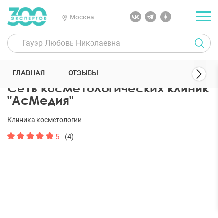
Москва
300 Экспертов
Клиники
Сеть косметологических клиник "АсМе
ГЛАВНАЯ
ОТЗЫВЫ
Сеть косметологических клиник
"АсМедия"
Клиника косметологии
5
(4)