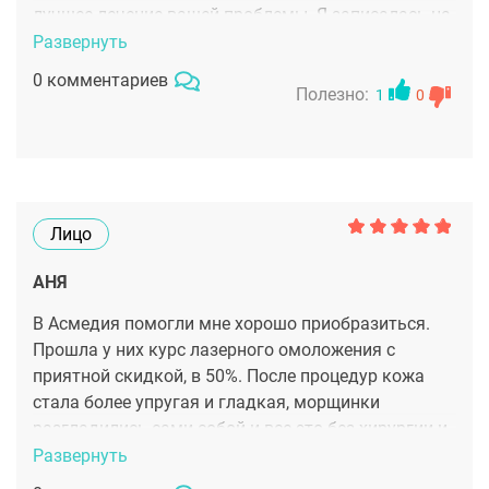
лучшее лечение вашей проблемы. Я записалась на
мезотерапию. Была уже на первой процедуре, мне
Развернуть
очень понравилось. Преимущество в том, что вы с
0 комментариев
врачом будете вместе следить за динамикой.
Полезно:
1
0
Отзывов очень много потрясающих, я тоже пока
всем довольна. Посмотрим на конечный результат
Лицо
АНЯ
В Асмедия помогли мне хорошо приобразиться.
Прошла у них курс лазерного омоложения с
приятной скидкой, в 50%. После процедур кожа
стала более упругая и гладкая, морщинки
разгладились сами собой и все это без хирургии и
боли. Супер!
Развернуть