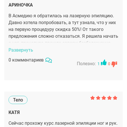
АРИНОЧКА
В Асмедию я обратилась на лазерную эпиляцию.
Давно хотела попробовать, а тут узнала, что у них
на первую процедуру скидка 50%! От такого
предложения сложно отказаться. Я решила начать
с ног, процедура прошла совсем безболезненно,
клиника очень уютная, специалисты все
Развернуть
грамотные и дружелюбные. Через время я
0 комментариев
заметила хороший результат, так что теперь
Полезно:
1
0
обязательно приду на след процедуру, что бы
добиться 100%результата. Так же буду пробовать
другие зоны, они в первый раз тоже со скидкой
будут
Тело
КАТЯ
Сейчас прохожу курс лазерной эпиляции ног и рук.