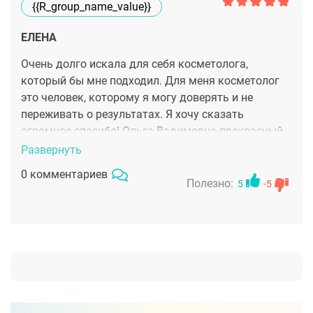
{{r_group_name_value}}
ЕЛЕНА
Очень долго искала для себя косметолога,
который бы мне подходил. Для меня косметолог
это человек, которому я могу доверять и не
переживать о результатах. Я хочу сказать
огромное спасибо! Ольга Вадимовна-прекрасный
специалист и приятный человек! Она проводит
Развернуть
косметические процедуры просто замечательно!
0 комментариев
Врач грамотно и доступно отвечает на все
Полезно:
5
-5
интересующие вопросы, дает необходимые
рекомендации. У меня полный восторг от ее
работы! Спасибо Вам, смотрюсь в зеркало и
нравлюсь себе! Это классный результат!