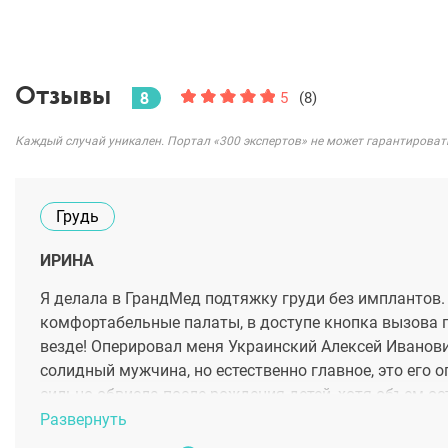
Отзывы
8
5
(8)
Каждый случай уникален. Портал «300 экспертов» не может гарантироват
Грудь
ИРИНА
Я делала в ГрандМед подтяжку груди без имплантов.
комфортабельные палаты, в доступе кнопка вызова п
везде! Оперировал меня Украинский Алексей Иванови
солидный мужчина, но естественно главное, это его о
сильно обвисла после рождения детей, хотя объем ос
походишь. Наверно такая операция считается не само
Развернуть
известных мне хирургах в Питере, Алексей Иванович 