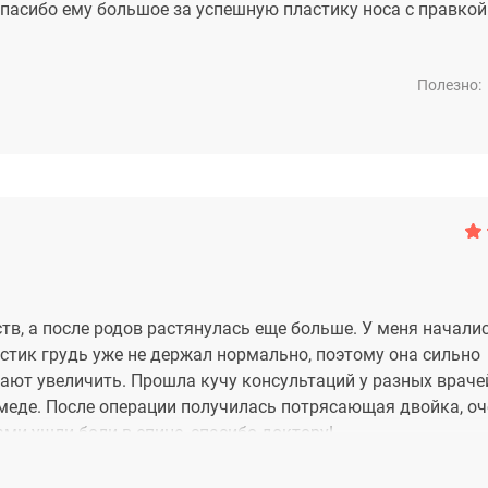
пасибо ему большое за успешную пластику носа с правкой
Полезно:
тв, а после родов растянулась еще больше. У меня начали
стик грудь уже не держал нормально, поэтому она сильно
тают увеличить. Прошла кучу консультаций у разных враче
дмеде. После операции получилась потрясающая двойка, о
ми ушли боли в спине, спасибо доктору!