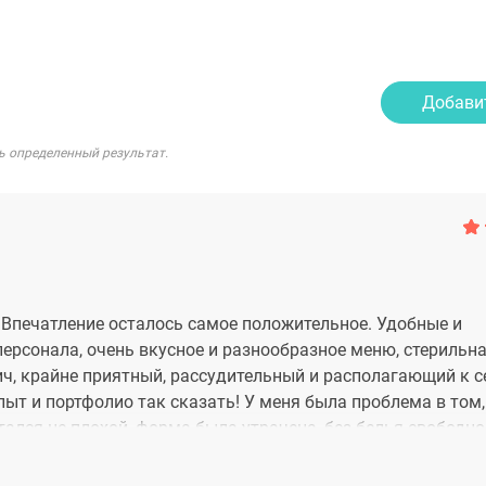
Добави
ь определенный результат.
 Впечатление осталось самое положительное. Удобные и
ерсонала, очень вкусное и разнообразное меню, стерильна
ч, крайне приятный, рассудительный и располагающий к с
пыт и портфолио так сказать! У меня была проблема в том,
тался не плохой, форма была утрачена, без белья свободно
й сложной, но я изучила не мало клиник и почитала обо вс
после консультации почему-то откликнулся внутри прям ср