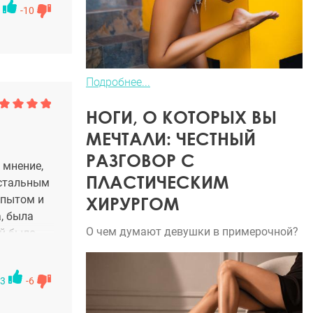
-10
уте,
очего. За
ло нервы –
о тут
а море. Ну
Подробнее...
се
НОГИ, О КОТОРЫХ ВЫ
МЕЧТАЛИ: ЧЕСТНЫЙ
РАЗГОВОР С
 мнение,
ПЛАСТИЧЕСКИМ
остальным
ХИРУРГОМ
опытом и
, была
О чем думают девушки в примерочной?
ей было
пречно и
е в
3
-6
такого
наркоз!