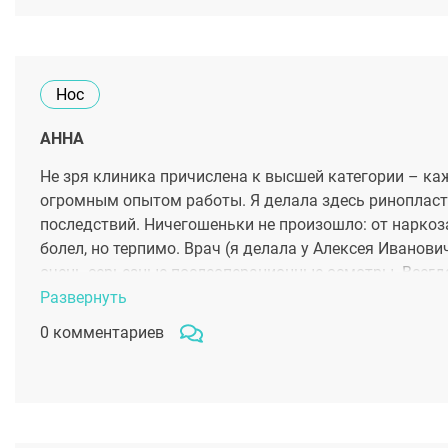
Нос
АННА
Не зря клиника причислена к высшей категории – каж
огромным опытом работы. Я делала здесь ринопласти
последствий. Ничегошеньки не произошло: от наркоза
болел, но терпимо. Врач (я делала у Алексея Иванов
очень серьезные послеоперационные осмотры. Всегда
Развернуть
0 комментариев