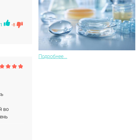
1
-8
Подробнее...
сь
й во
чень