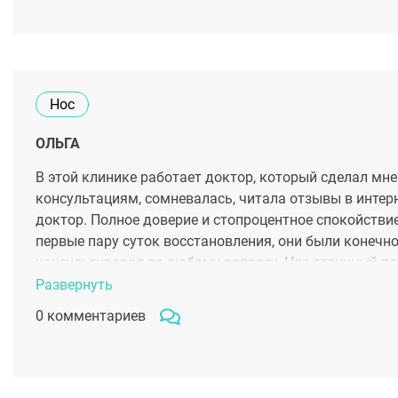
Нос
ОЛЬГА
В этой клинике работает доктор, который сделал мне
консультациям, сомневалась, читала отзывы в интернет
доктор. Полное доверие и стопроцентное спокойствие 
первые пару суток восстановления, они были конечно
консультировал по любому вопросу. Нос отличный пол
заказу, все четко.
Развернуть
0 комментариев