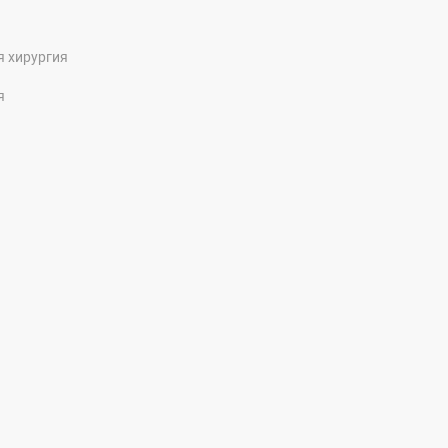
я хирургия
я