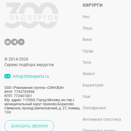
ХИРУРГИ
Нос
Лицо
Веки
Грудь
© 2014-2026
Тело
Сервис подбора хирургов
Живот
info@300experts.ru
Бариатрия
ООО «Рекламная группа «СИНОБИ»
ИНН: 7743705998
КПП: 772401001
Уши
Юр. адрес: 115569, Город Москва, вн.тер.г.
муниципальный округ Орехово-Борисово
Липофилинг
Северное, проезд Шипиловский, д. 27, помещ.
13Н
Интимная пластика
ЗАКАЗАТЬ ЗВОНОК
Пересадка волос