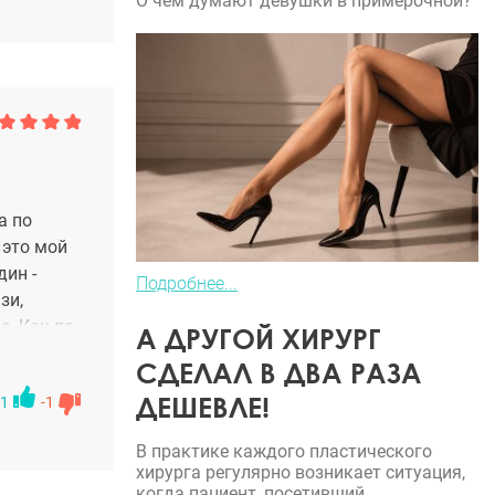
О чем думают девушки в примерочной?
а по
 это мой
дин -
Подробнее...
зи,
е. Как по
А ДРУГОЙ ХИРУРГ
СДЕЛАЛ В ДВА РАЗА
ДЕШЕВЛЕ!
1
-1
В практике каждого пластического
хирурга регулярно возникает ситуация,
когда пациент, посетивший