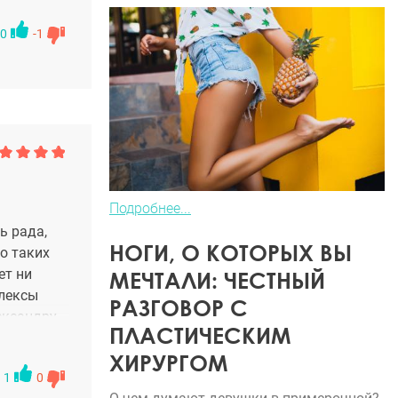
0
-1
Подробнее...
ь рада,
НОГИ, О КОТОРЫХ ВЫ
о таких
ет ни
МЕЧТАЛИ: ЧЕСТНЫЙ
плексы
РАЗГОВОР С
ександру
ПЛАСТИЧЕСКИМ
м
ХИРУРГОМ
 класс -
1
0