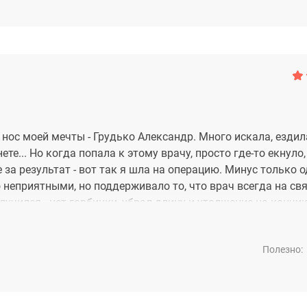
 нос моей мечты - Грудько Александр. Много искала, ездил
е... Но когда попала к этому врачу, просто где-то екнуло,
за результат - вот так я шла на операцию. Минус только о
 неприятными, но поддерживало то, что врач всегда на свя
учился - нет горбинки, убрал длину и утолщение на кончик
Полезно: