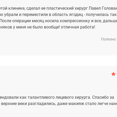
той клинике, сделал ее пластический хирург Павел Голова
о убрали и переместили в область ягодиц - получилась та
! После операции месяц носила компрессионку и все, даль
няков у меня не было вообще! отличная работа!
Полезно:
ендовали как талантливого лицевого хирурга. Спасибо за
 верхние веки разгладились, даже макияж стало легче нан