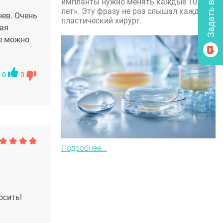
импланты нужно менять каждые 10
лет». Эту фразу не раз слышал каждый
нев. Очень
пластический хирург.
кая
ше можно
0
0
Подробнее...
осить!