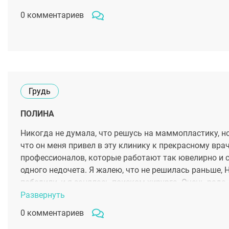
0 комментариев
Грудь
ПОЛИНА
Никогда не думала, что решусь на маммопластику, но
что он меня привел в эту клинику к прекрасному вра
профессионалов, которые работают так ювелирно и с 
одного недочета. Я жалею, что не решилась раньше,
победили, и я занялась поиском хирурга. Очень рада,
Викторовичу, это моя удача. Потому что мало таких
Развернуть
результатом. Естественно, красиво, симметрично, нет
0 комментариев
иметь такие роскошные формы))