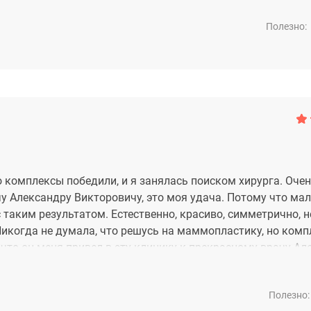
Полезно:
 комплексы победили, и я занялась поиском хирурга. Очен
чу Александру Викторовичу, это моя удача. Потому что мал
таким результатом. Естественно, красиво, симметрично, н
 Никогда не думала, что решусь на маммопластику, но ком
 что он меня привел в эту клинику к прекрасному врачу Ал
 профессионалов, которые работают так ювелирно и с таки
 ни одного недочета. Я жалею, что не решилась раньше, это
Полезно: