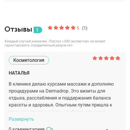
Отзывы
5
(1)
1
Каждый случай уникален. Портал «300 экспертов» не может
гарантировать определенный результат.
Косметология
НАТАЛЬЯ
В клинике делаю курсами массажи и дополняю
процедурами на Dermadroр. Это визиты для
отдыха, расслабления и поддержания баланса
красоты и здоровья. Опытным путем пришла к
тому, что эти процедуры наиболее для меня
подходят, дают отличный результат, расслабляют
Развернуть
и позволяют выглядеть моложе, оставаясь в
0 комментариев