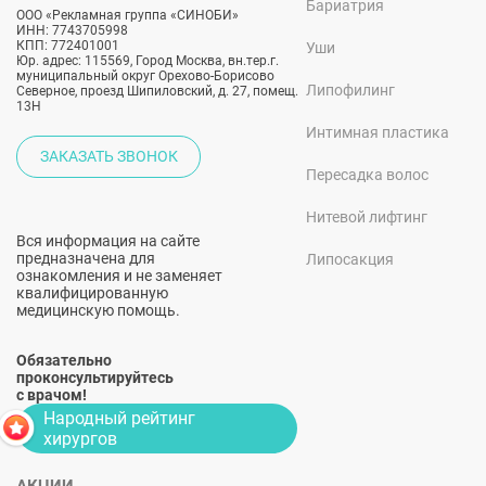
Бариатрия
ООО «Рекламная группа «СИНОБИ»
ИНН: 7743705998
КПП: 772401001
Уши
Юр. адрес: 115569, Город Москва, вн.тер.г.
муниципальный округ Орехово-Борисово
Липофилинг
Северное, проезд Шипиловский, д. 27, помещ.
13Н
Интимная пластика
ЗАКАЗАТЬ ЗВОНОК
Пересадка волос
Нитевой лифтинг
Вся информация на сайте
предназначена для
Липосакция
ознакомления и не заменяет
квалифицированную
медицинскую помощь.
Обязательно
проконсультируйтесь
с врачом!
Народный рейтинг
хирургов
АКЦИИ