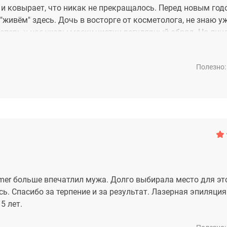
 и ковырает, что никак не прекращалось. Перед новым год
"живём" здесь. Дочь в восторге от косметолога, не знаю у
Теперь у нас уходы,маски,чистки регулярный обряд. Но лиц
к. За кожу благодарность от дочери, за тишину дома от ме
Полезно:
ormer больше впечатлил мужа. Долго выбирала место для эт
ь. Спасибо за терпение и за результат. Лазерная эпиляция
5 лет.