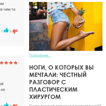
ом
же чем та
о стало
ня.
1
0
Подробнее...
НОГИ, О КОТОРЫХ ВЫ
МЕЧТАЛИ: ЧЕСТНЫЙ
РАЗГОВОР С
ой
ПЛАСТИЧЕСКИМ
 на
ХИРУРГОМ