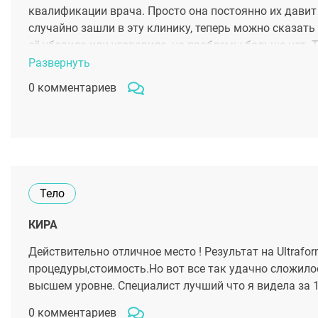
квалификации врача. Просто она постоянно их давит
случайно зашли в эту клинику, теперь можно сказать 
её убедила или уговорила, но проблемы больше нет. 
хоть ровнее и без болячек! Дома стало меньше истере
Развернуть
0 комментариев
Тело
КИРА
Действительно отличное место ! Результат на Ultraf
процедуры,стоимость.Но вот все так удачно сложилос
высшем уровне. Специалист лучший что я видела за 1
0 комментариев