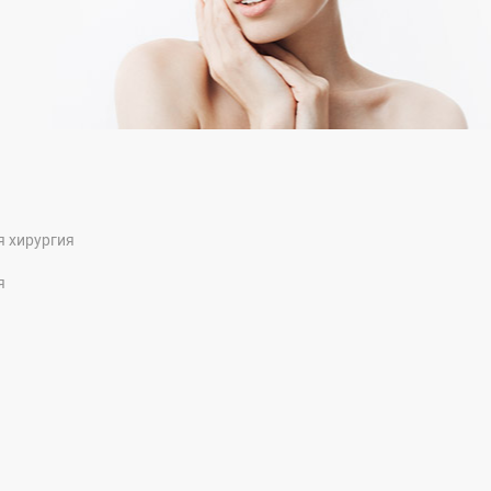
я хирургия
я