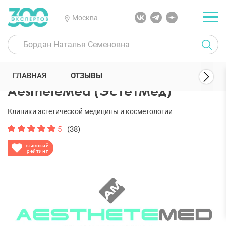
Москва
300 Экспертов
Клиники
AesrheteMed (ЭстетМед)
Отзывы
ГЛАВНАЯ
ОТЗЫВЫ
AesrheteMed (ЭстетМед)
Клиники эстетической медицины и косметологии
5
(38)
высокий
рейтинг