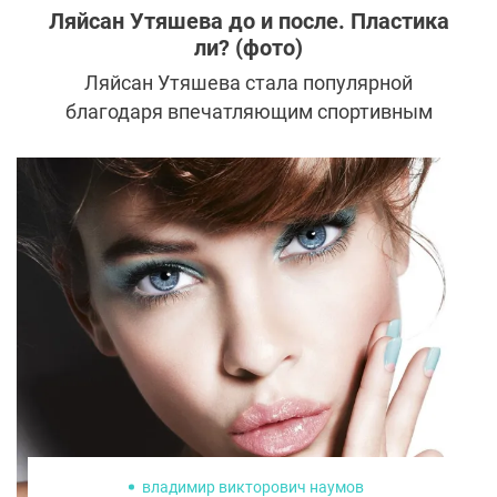
Ляйсан Утяшева до и после. Пластика
ли? (фото)
Ляйсан Утяшева стала популярной
благодаря впечатляющим спортивным
достижениям. Теперь, оказавшись на
экране, эффектная гимнастка стала
примером для многих девушек. Как
Ляйсан удается поддерживать красоту?
владимир викторович наумов