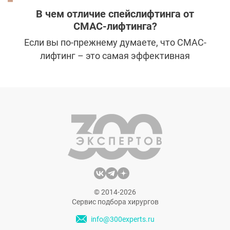
В чем отличие спейслифтинга от
СМАС-лифтинга?
Если вы по-прежнему думаете, что СМАС-
лифтинг – это самая эффективная
операция для подтяжки средней зоны
лица, то портал «300 экспертов» и
пластический хирург с 30-летним стажем
работы Владимир Викторович Наумов
готовы рассказать об инновационном
методе, показывающем более высокие
результаты.
© 2014-2026
Сервис подбора хирургов
info@300experts.ru