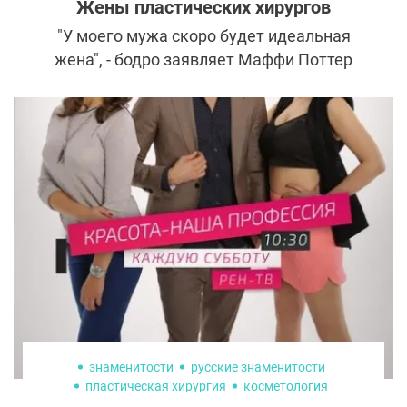
Жены пластических хирургов
"У моего мужа скоро будет идеальная
жена", - бодро заявляет Маффи Поттер
Астон. О! Что это значит? Так как она
замужем за Шеррелом Астоном, ведущим
американским пластическим хирургом, то,
естественно, мысли направлены в одну
сторону: неужели у нее появится
рельефный пресс или новая упругая грудь?
Поттер Астон смеется. "Нет, нет, у меня
операция на голосовых связках", - говорит
она. "Я не смогу говорить в течение
недели. Шеррелл будет очень счастливым
человеком".
знаменитости
русские знаменитости
пластическая хирургия
косметология
на 10 лет моложе