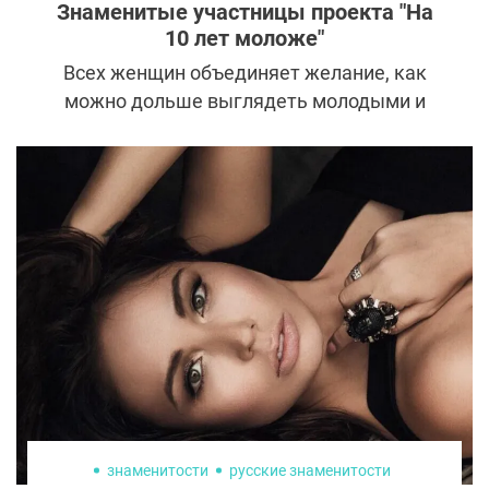
Знаменитые участницы проекта "На
10 лет моложе"
Всех женщин объединяет желание, как
можно дольше выглядеть молодыми и
привлекательными. Поэтому в шоу «На 10
лет моложе» принимали участие как
самые обычные героини, так и настоящие
знаменитости. Для многих из них
трансформация стала не только внешней,
но и изменила к лучшему жизнь. Давайте
посмотрим на самые яркие преображения
звездных участниц.
знаменитости
русские знаменитости