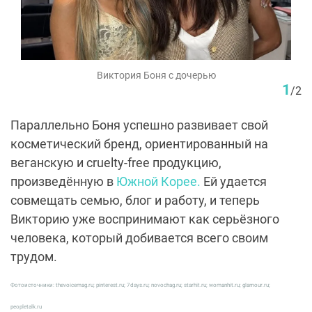
Виктория Боня с дочерью
1
/
2
Параллельно Боня успешно развивает свой
косметический бренд, ориентированный на
веганскую и cruelty-free продукцию,
произведённую в
Южной Корее.
Ей удается
совмещать семью, блог и работу, и теперь
Викторию уже воспринимают как серьёзного
человека, который добивается всего своим
трудом.
Фотоисточники: thevoicemag.ru; pinterest.ru; 7days.ru; novochag.ru; starhit.ru; womanhit.ru; glamour.ru;
peopletalk.ru