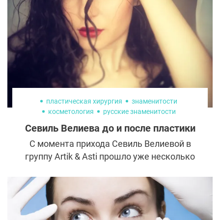
некоторые из них довольно щадящие. Но
чтобы они сработали, необходимо
правильно определить степень провисания
и выбрать соответствующую ей методику
коррекции.
пластическая хирургия
знаменитости
косметология
русские знаменитости
ринопластика
Севиль Велиева до и после пластики
С момента прихода Севиль Велиевой в
группу Artik & Asti прошло уже несколько
лет, и сегодня девушка уверенно
чувствует себя на сцене. Новая солистка
успела завоевать армию поклонников
благодаря своим вокальным данным и