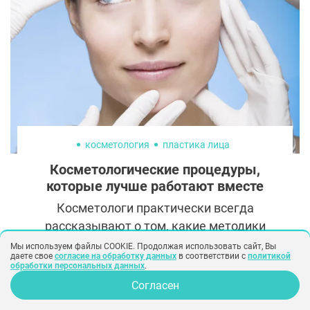
яркому стилю. Однако поклонники
продолжают разыскивать старые фото
Севиль, чтобы выяснить, что больше
повлияло на внешность певицы – работа
пластических хирургов или генетика.
косметология
пластика лица
Косметологические процедуры,
которые лучше работают вместе
Косметологи практически всегда
рассказывают о том, какие методики
нельзя между собой сочетать. А вот о
Мы используем файлы COOKIE. Продолжая использовать сайт, Вы
даете свое
согласие на обработку данных
в соответствии с
политикой
процедурах, которые усиливают эффект
обработки персональных данных
.
друг друга, информации не так много.
Согласен
Рассказываем о бьюти-дуэтах, которые