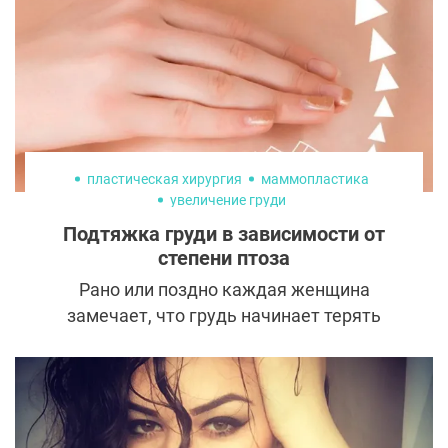
пластическая хирургия
маммопластика
увеличение груди
Подтяжка груди в зависимости от
степени птоза
Рано или поздно каждая женщина
замечает, что грудь начинает терять
форму. В голове тут же появляются мысли
о старости и альтернатива: ложиться под
нож или смириться с возрастными
изменениями. На деле же существует
несколько способов подтянуть бюст и