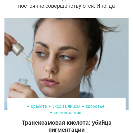
постоянно совершенствуются. Иногда
проходит несколько лет, прежде чем
технология станет совершенной и
доступной для пациентов. Так случилось и
с элос-омоложением. Придуманная еще в
90-х процедура не так давно появилась в
списке услуг бьюти-клиник, но уже
завоевала большую популярность и
получила много положительных отзывов.
красота
уход за лицом
здоровье
косметология
Транексамовая кислота: убийца
пигментации