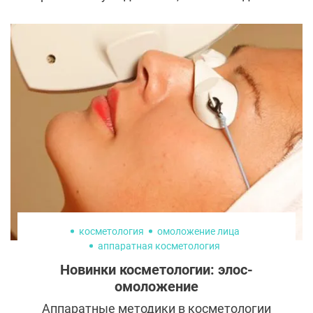
политикой. Общественность уверена, что
супруга президента США чрезмерно
увлекается эстетической медициной.
Вторая волна споров о Мелании Трамп до и
после пластики возникла после
длительного отсутствия и сообщений о
проблемах со здоровьем.
косметология
омоложение лица
аппаратная косметология
Новинки косметологии: элос-
омоложение
Аппаратные методики в косметологии