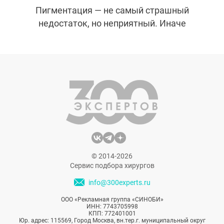
Пигментация — не самый страшный
недостаток, но неприятный. Иначе
девушки не пытались бы вывести ее
всеми возможными способами. Раньше
проблему решали ниацинамидом и
витамином C, в тяжелых случаях —
лазерами или пилингами. В последнее
время многие стали переходить на
транексамовую кислоту. Она не только
отлично убирает пигментные пятна, но и
бережно обращается с кожей. Вы просто
обязаны узнать о ней побольше, и сейчас
© 2014-2026
мы вам все о ней расскажем.
Сервис подбора хирургов
info@300experts.ru
ООО «Рекламная группа «СИНОБИ»
ИНН: 7743705998
КПП: 772401001
Юр. адрес: 115569, Город Москва, вн.тер.г. муниципальный округ