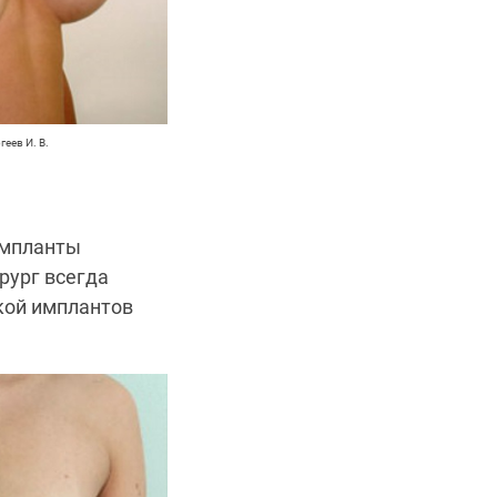
еев И. В.
импланты
рург всегда
кой имплантов