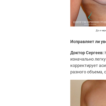
До и чер
Исправляет ли у
Доктор Сергеев:
Н
изначально легку
корректирует ас
разного объема, 