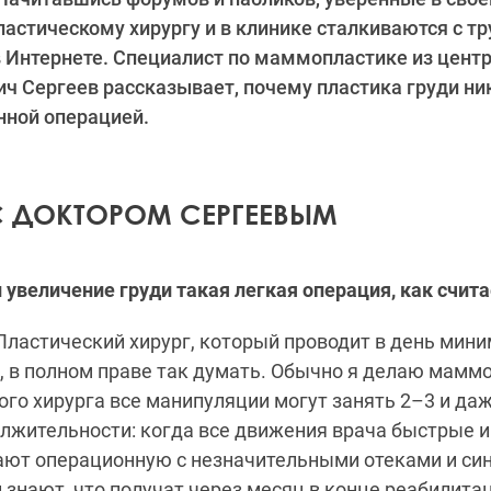
ластическому хирургу и в клинике сталкиваются с тр
 Интернете. Специалист по маммопластике из центра
ч Сергеев рассказывает, почему пластика груди ник
нной операцией.
С ДОКТОРОМ СЕРГЕЕВЫМ
 увеличение груди такая легкая операция, как счита
ластический хирург, который проводит в день мин
, в полном праве так думать. Обычно я делаю маммо
дого хирурга все манипуляции могут занять 2–3 и даж
олжительности: когда все движения врача быстрые 
ают операционную с незначительными отеками и син
и знают, что получат через месяц в конце реабилита