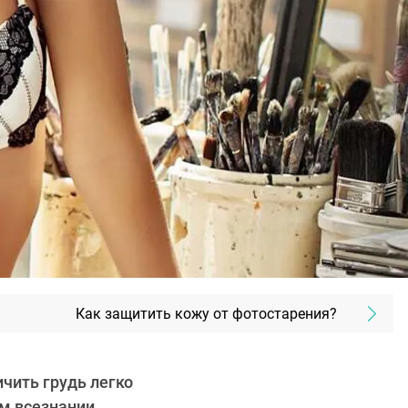
Как защитить кожу от фотостарения?
ичить грудь легко
ем всезнании