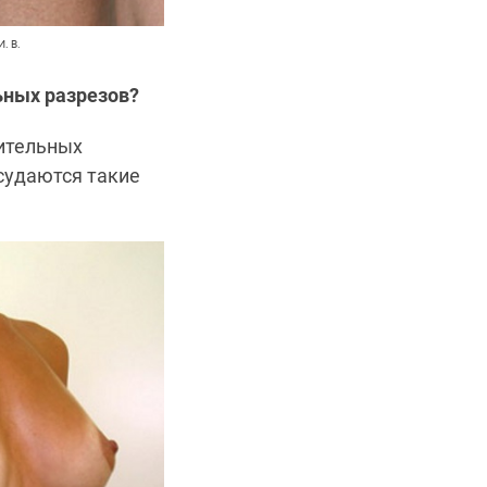
. В.
ьных разрезов?
нительных
icудаются такие