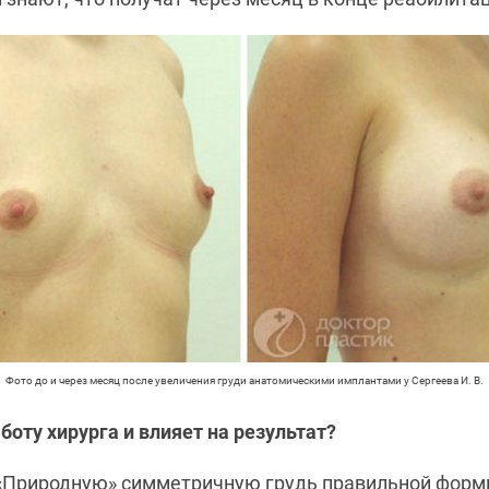
Фото до и через месяц после увеличения груди анатомическими имплантами у Сергеева И. В.
боту хирурга и влияет на результат?
Природную» симметричную грудь правильной формы