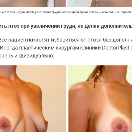
и через три недели после увеличения груди с коррекцией ареол. Операцию выполнил Сергеев И
ть птоз при увеличении груди, не делая дополнител
се пациентки хотят избавиться от птоза без допол
 Иногда пластическим хирургам клиники DoctorPlast
 очень индивидуально.