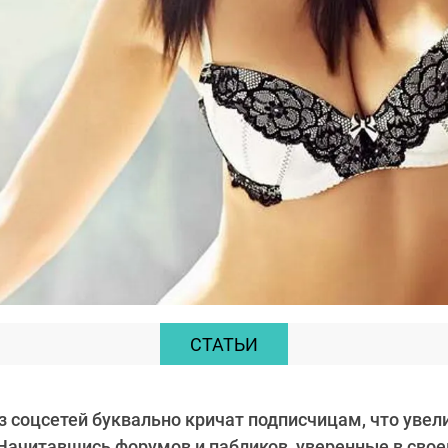
СТАТЬИ
з соцсетей буквально кричат подписчицам, что увел
Начитавшись форумов и пабликов, уверенные в сво