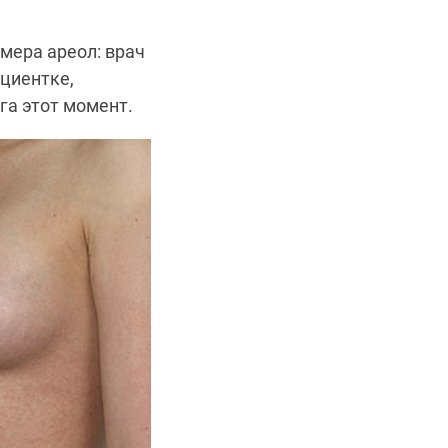
мера ареол: врач
циентке,
га этот момент.