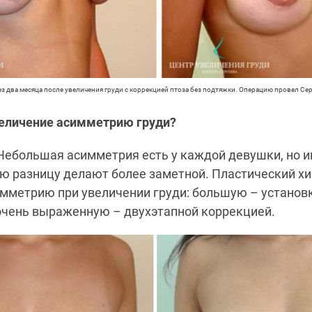
ез два месяца после увеличения груди с коррекцией птоза без подтяжки. Операцию провел Серг
величение асимметрию груди?
ебольшая асимметрия есть у каждой девушки, но 
ю разницу делают более заметной. Пластический хи
имметрию при увеличении груди: большую – установ
очень выраженную – двухэтапной коррекцией.