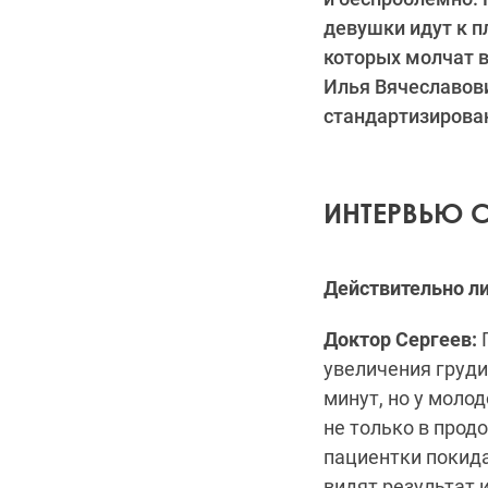
девушки идут к п
которых молчат в
Илья Вячеславови
стандартизирова
ИНТЕРВЬЮ 
Действительно ли
Доктор Сергеев:
П
увеличения груди
минут, но у моло
не только в прод
пациентки покид
видят результат 