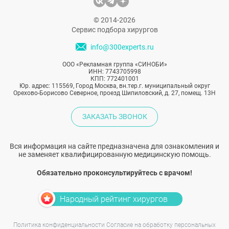
эстетической медицины пополняется все
новыми строчками. О том, что делают
© 2014-2026
звезды для постоянного поддержания
Сервис подбора хирургов
молодости и привлекательности – в нашей
info@300experts.ru
статье.
ООО «Рекламная группа «СИНОБИ»
ИНН: 7743705998
КПП: 772401001
Юр. адрес: 115569, Город Москва, вн.тер.г. муниципальный округ
Орехово-Борисово Северное, проезд Шипиловский, д. 27, помещ. 13Н
ЗАКАЗАТЬ ЗВОНОК
Вся информация на сайте предназначена для ознакомления и
не заменяет квалифицированную медицинскую помощь.
Обязательно проконсультируйтесь с врачом!
Народный рейтинг хирургов
Политика конфиденциальности
Согласие на обработку персональных