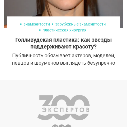
более сложная история.
знаменитости
зарубежные знаменитости
пластическая хирургия
Голливудская пластика: как звезды
поддерживают красоту?
Публичность обязывает актеров, моделей,
певцов и шоуменов выглядеть безупречно
24/7 в любом возрасте. Ежедневно они
находятся под прицелом фотокамер,
преследуются назойливыми папарацци и
участвуют в съемках – такой образ жизни
вынуждает следить за собой.
Пластическая хирургия и бьюти-
технологии с каждым годом становятся
все прогрессивнее, а список услуг клиник