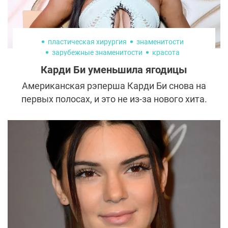
пластическая хирургия
знаменитости
зарубежные знаменитости
красота
Карди Би уменьшила ягодицы
Американская рэперша Карди Би снова на
первых полосах, и это не из-за нового хита.
В свежем выпуске популярного подкаста
Call Her Daddy звезда откровенно
рассказала о хирургических
вмешательствах, которые ей пришлось
перенести, чтобы избавиться от силикона
в ягодицах. Российская аудитория
привыкла воспринимать Карди как символ
сексуальности и дерзости, но за
эффектной внешностью скрывается куда