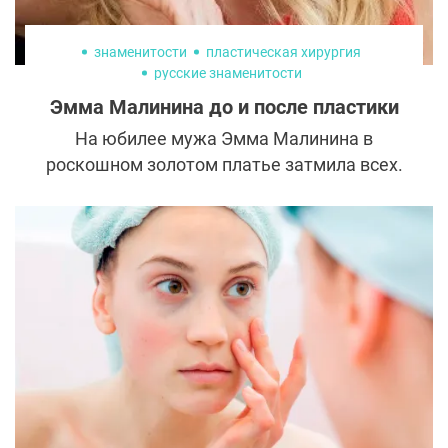
знаменитости
пластическая хирургия
русские знаменитости
Эмма Малинина до и после пластики
На юбилее мужа Эмма Малинина в
роскошном золотом платье затмила всех.
Сложно поверить, что она мама троих
взрослых детей и уже в статусе бабушки. В
чем секрет прекрасной формы известного
гинеколога — хорошая генетика и уход за
собой или все же пластическая хирургия?