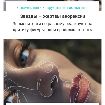
знаменитости
зарубежные знаменитости
Звезды – жертвы анорексии
Знаменитости по-разному реагируют на
критику фигуры: одни продолжают есть
фастфуд и не беспокоятся о лишних
килограммах, другие садятся на
рискованные диеты и живут в спортзале. К
сожалению, и то и другое – крайности,
приводящие к серьезным проблемам со
здоровьем. Кто из звезд стал жертвой
анорексии из-за того, что не сказал
вовремя «Стоп»?