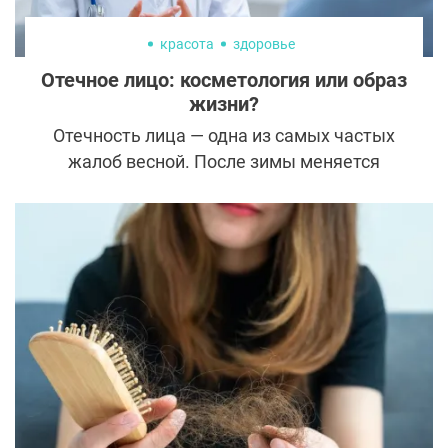
красота
здоровье
Отечное лицо: косметология или образ
жизни?
Отечность лица — одна из самых частых
жалоб весной. После зимы меняется
режим дня, снижается уровень активности,
рацион становится менее
сбалансированным. В результате многие
замечают размытый овал лица,
припухлость под глазами и ощущение
«тяжелого» лица по утрам. С медицинской
точки зрения, отек является накоплением
межтканевой жидкости. В области лица он
становится заметным быстрее из-за
особенностей анатомии и рыхлой
подкожной клетчатки. Поэтому даже