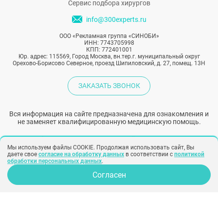
связаны с выпадением волос и как
Сервис подбора хирургов
восполнить их дефицит.
info@300experts.ru
ООО «Рекламная группа «СИНОБИ»
ИНН: 7743705998
КПП: 772401001
Юр. адрес: 115569, Город Москва, вн.тер.г. муниципальный округ
Орехово-Борисово Северное, проезд Шипиловский, д. 27, помещ. 13Н
ЗАКАЗАТЬ ЗВОНОК
Вся информация на сайте предназначена для ознакомления и
не заменяет квалифицированную медицинскую помощь.
Обязательно проконсультируйтесь с врачом!
Мы используем файлы COOKIE. Продолжая использовать сайт, Вы
даете свое
согласие на обработку данных
в соответствии с
политикой
обработки персональных данных
.
Народный рейтинг хирургов
Согласен
Политика конфиденциальности
Согласие на обработку персональных
данных
Согласие на рекламу
Создание сайта –
SINOBY
Клиники
Отзывы