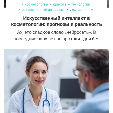
косметология
красота
технологии
искусственный интеллект
уход за лицом
уход за собой
Искусственный интеллект в
косметологии: прогнозы и реальность
Ах, это сладкое слово «нейросеть». В
последние пару лет не проходит дня без
новостей об искусственном интеллекте.
Алгоритмы-роботы генерируют картинки,
снимают видео, пишут музыку — скорее
сложно сказать, чего они не умеют.
Нейросети уже навсегда изменили мир,
индустрия красоты — не исключение.
Разбираемся, как именно они повлияют на
косметологию.