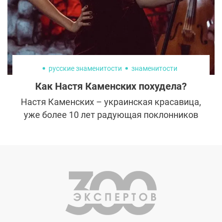
русские знаменитости
знаменитости
Как Настя Каменских похудела?
Настя Каменских – украинская красавица,
уже более 10 лет радующая поклонников
зажигательными хитами дуэта «Потап и
Настя». Творческий тандем стал известен
далеко за пределами Украины сразу после
своего основания, а яркая Настя
заслуженно получила статус секс-символа
поп-музыки. Несколько месяцев назад
Настя Каменских изменилась до
неузнаваемости: певица распрощалась с