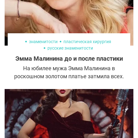
знаменитости
пластическая хирургия
русские знаменитости
Эмма Малинина до и после пластики
На юбилее мужа Эмма Малинина в
роскошном золотом платье затмила всех.
Сложно поверить, что она мама троих
взрослых детей и уже в статусе бабушки. В
чем секрет прекрасной формы известного
гинеколога — хорошая генетика и уход за
собой или все же пластическая хирургия?