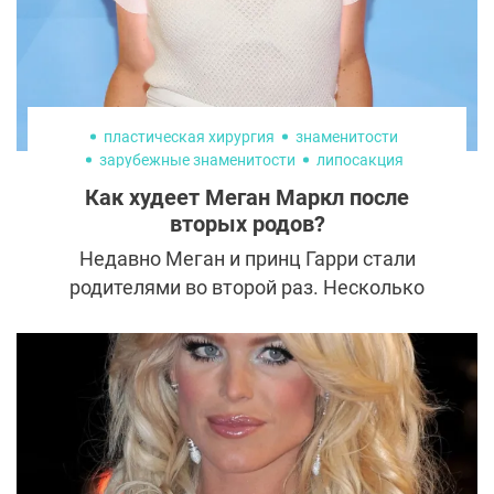
пластическая хирургия
знаменитости
зарубежные знаменитости
липосакция
Как худеет Меган Маркл после
вторых родов?
Недавно Меган и принц Гарри стали
родителями во второй раз. Несколько
месяцев они практически не появлялись
на публике, стараясь проводить время с
новорожденной малышкой. Однако
постепенно светский образ жизни
возобновился и папарацци отметили, что в
этот раз Маркл гораздо быстрее пришла в
форму после родов. Рассказываем, как ей