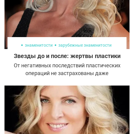
это удалось.
знаменитости
зарубежные знаменитости
Звезды до и после: жертвы пластики
От негативных последствий пластических
операций не застрахованы даже
знаменитости. Порой деньги, связи, доступ
к самым современным омолаживающим
методикам вредят здоровью и внешности.
Звезды, вовремя не сказавшие «стоп»
стремлению улучшить облик, становятся
жертвами пластики.