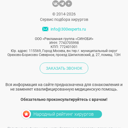
20 килограммами и предстала в
оригинальном амплуа в новом сольном
© 2014-2026
клипе. В чем секрет такого эффектного
Сервис подбора хирургов
преображения Насти?
info@300experts.ru
ООО «Рекламная группа «СИНОБИ»
ИНН: 7743705998
КПП: 772401001
Юр. адрес: 115569, Город Москва, вн.тер.г. муниципальный округ
Орехово-Борисово Северное, проезд Шипиловский, д. 27, помещ. 13Н
ЗАКАЗАТЬ ЗВОНОК
Вся информация на сайте предназначена для ознакомления и
не заменяет квалифицированную медицинскую помощь.
Обязательно проконсультируйтесь с врачом!
Народный рейтинг хирургов