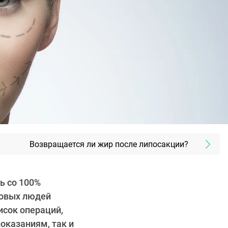
Возвращается ли жир после липосакции?
ь со 100%
ровых людей
исок операций,
оказаниям, так и