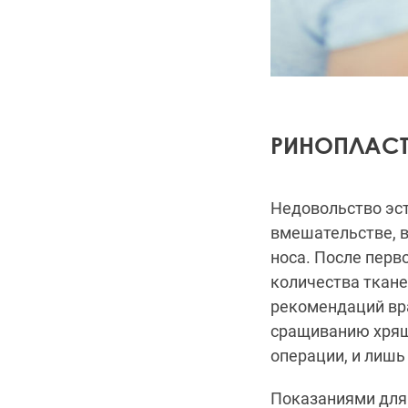
РИНОПЛАС
Недовольство эс
вмешательстве, 
носа. После перв
количества ткане
рекомендаций вр
сращиванию хряще
операции, и лишь
Показаниями для