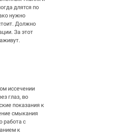
огда длятся по
нако нужно
стоит. Должно
ции. За этот
заживут.
ом иссечении
ез глаз, во
ские показания к
нение смыкания
о работа с
занием к