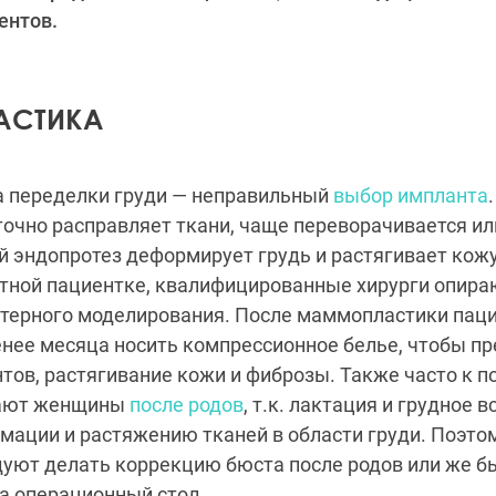
ентов.
СТИКА
а переделки груди — неправильный
выбор импланта
очно расправляет ткани, чаще переворачивается ил
 эндопротез деформирует грудь и растягивает кожу
тной пациентке, квалифицированные хирурги опираю
терного моделирования. После маммопластики пац
нее месяца носить компрессионное белье, чтобы п
ов, растягивание кожи и фиброзы. Также часто к п
гают женщины
после родов
, т.к. лактация и грудное
мации и растяжению тканей в области груди. Поэто
уют делать коррекцию бюста после родов или же б
на операционный стол.