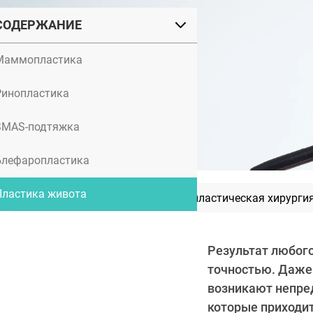
СОДЕРЖАНИЕ
Маммопластика
Ринопластика
SMAS-подтяжка
Блефаропластика
Пластика живота
Конкурсы красоты «Мисс пластическая хирурги
Результат любого
точностью. Даже
возникают непред
которые приходит