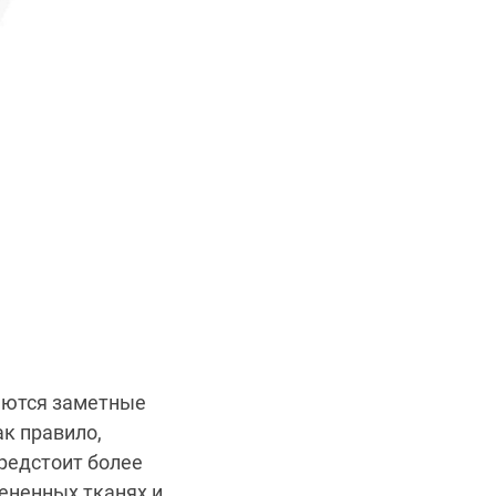
аются заметные
к правило,
редстоит более
ененных тканях и