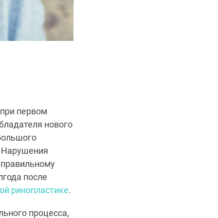
 при первом
бладателя нового
 большого
. Нарушения
еправильному
лгода после
ой ринопластике
.
ьного процесса,