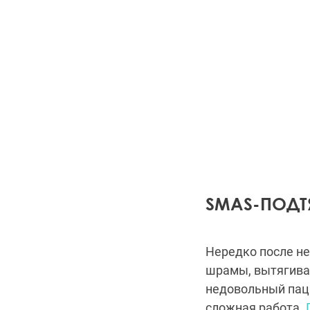
SMAS-ПОД
Нередко после н
шрамы, вытягива
недовольный паци
сложная работа.