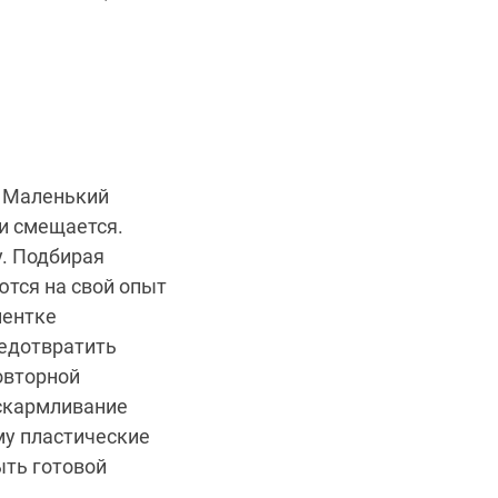
. Маленький
и смещается.
. Подбирая
тся на свой опыт
иентке
редотвратить
овторной
 вскармливание
му пластические
ыть готовой