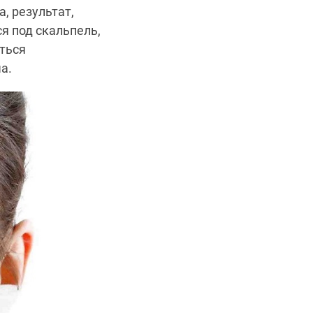
, результат,
я под скальпель,
аться
а.