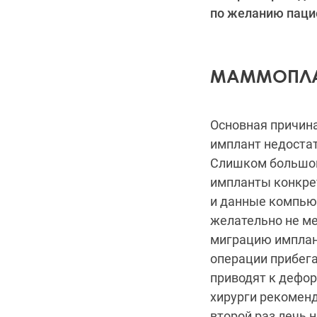
по желанию паци
МАММОПЛА
Основная причин
имплант недостат
Слишком большой
импланты конкре
и данные компью
желательно не ме
миграцию имплант
операции прибе
приводят к дефор
хирурги рекоменд
второй раз лечь 