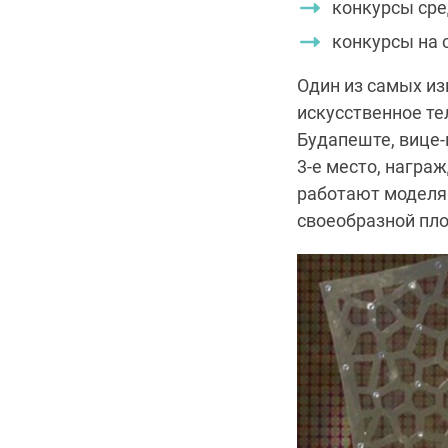
конкурсы сре
конкурсы на 
Один из самых и
искусственное те
Будапеште, вице-
3-е место, награ
работают моделям
своеобразной пло