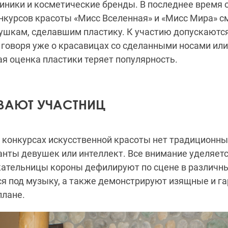
иники и косметические бренды. В последнее время
нкурсов красоты «Мисс Вселенная» и «Мисс Мира» с
вушкам, сделавшим пластику. К участию допускаютс
 говоря уже о красавицах со сделанными носами или
я оценка пластики теряет популярность.
ВАЮТ УЧАСТНИЦ
а конкурсах искусственной красоты нет традиционных
анты девушек или интеллект. Все внимание уделяет
кательницы короны дефилируют по сцене в различны
ся под музыку, а также демонстрируют изящные и г
плане.