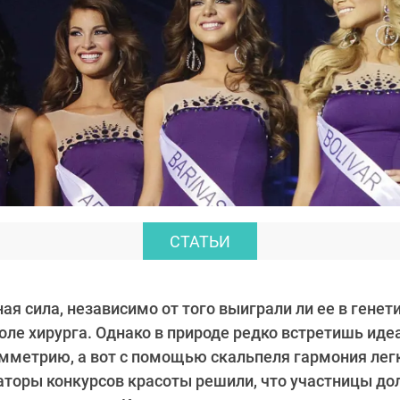
СТАТЬИ
ая сила, независимо от того выиграли ли ее в гене
толе хирурга. Однако в природе редко встретишь ид
мметрию, а вот с помощью скальпеля гармония легк
аторы конкурсов красоты решили, что участницы до