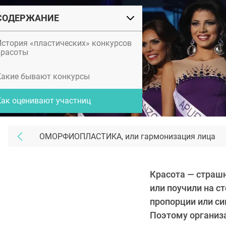
СОДЕРЖАНИЕ
История «пластических» конкурсов
красоты
Какие бывают конкурсы
Как оценивают участниц
ОМОРФИОПЛАСТИКА, или гармонизация лица
Красота — страшн
или поучили на с
пропорции или си
Поэтому организ