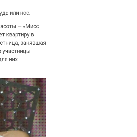
дь или нос.
расоты — «Мисс
ет квартиру в
астница, занявшая
е участницы
для них