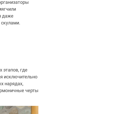
 организаторы
мягчили
я даже
 скулами.
 этапов, где
ся исключительно
х нарядах,
армоничные черты