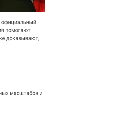
ив официальный
ия помогают
кже доказывают,
чных масштабов и