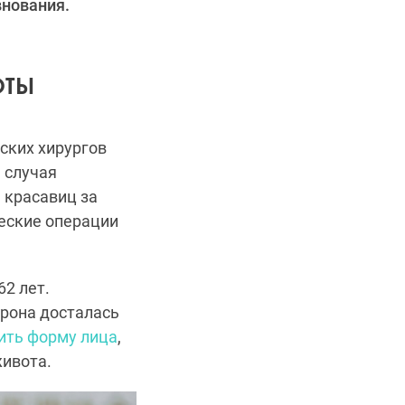
внования.
ОТЫ
ских хирургов
е случая
 красавиц за
еские операции
62 лет.
орона досталась
ить форму лица
,
живота.