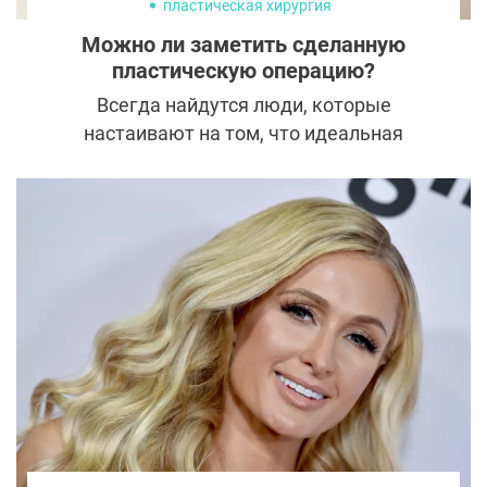
пластическая хирургия
Можно ли заметить сделанную
пластическую операцию?
Всегда найдутся люди, которые
настаивают на том, что идеальная
внешность звезд и моделей полностью
искусственная. Существуют ли реальные
признаки, которые объективно
свидетельствуют о работе пластического
хирурга или это всего лишь домыслы
завистников?