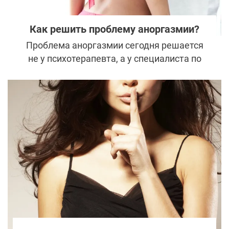
Как решить проблему аноргазмии?
Проблема аноргазмии сегодня решается
не у психотерапевта, а у специалиста по
интимной пластике. Быстрая и абсолютно
безопасная методика хирургического и
безоперационного лечения «мнимой
фригидности» решает проблему в 90 %
случаев.