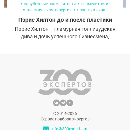
зарубежные знаменитости
знаменитости
пластическая хирургия
пластика лица
ринопластика
увеличение груди
Пэрис Хилтон до и после пластики
Пэрис Хилтон – гламурная голливудская
дива и дочь успешного бизнесмена,
работавшего на Warner Bros. Ни для кого
не секрет, что Пэрис Хилтон перенесла
множество пластических операций. Она
открыто говорила об этом, и ее тело –
очевидное доказательство.
© 2014-2026
Сервис подбора хирургов
info@300experts.ru