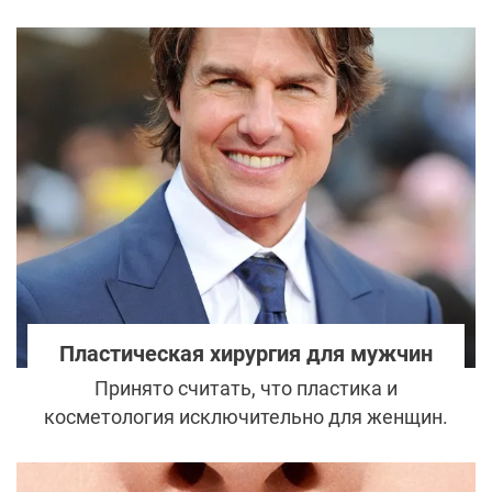
периорбитальной зоны. При помощи этой
операции также устраняются дефекты,
связанные с врожденными особенностями
строения лица. Пластика проводится
одновременно на верхнем и нижнем веке,
что решает проблемы в комплексе и
позволяет добиваться отличного
результата.
Пластическая хирургия для мужчин
Принято считать, что пластика и
косметология исключительно для женщин.
Ведь народная мудрость гласит, что
женщина должна быть красивой, а