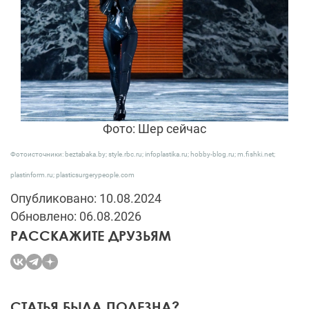
Фото: Шер сейчас
Фотоисточники: beztabaka.by; style.rbc.ru; infoplastika.ru; hobby-blog.ru; m.fishki.net;
plastinform.ru; plasticsurgerypeople.com
Опубликовано: 10.08.2024
Обновлено: 06.08.2026
РАССКАЖИТЕ ДРУЗЬЯМ
СТАТЬЯ БЫЛА ПОЛЕЗНА?