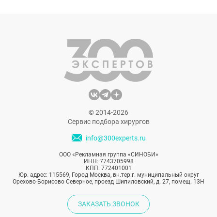
обновлением кожи без дополнительных
ограничений во время реабилитации.
Однако, прежде чем записываться на
процедуру, полезно будет разобраться во
всех ее нюансах.
© 2014-2026
Сервис подбора хирургов
info@300experts.ru
ООО «Рекламная группа «СИНОБИ»
ИНН: 7743705998
КПП: 772401001
Юр. адрес: 115569, Город Москва, вн.тер.г. муниципальный округ
Орехово-Борисово Северное, проезд Шипиловский, д. 27, помещ. 13Н
ЗАКАЗАТЬ ЗВОНОК