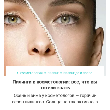
всевозможных гелей. В арсенале
косметологов и пластических хирургов
есть целый набор инструментов для
хейлопластики. Рассказываем, чем они
отличаются и какие задачи решают.
косметология
пилинг
пилинг до и после
Пилинги в косметологии: все, что вы
хотели знать
Осень и зима у косметологов — горячий
сезон пилингов. Солнце не так активно, а
значит, можно в полной мере заняться