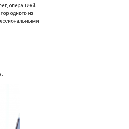
ред операцией.
тор одного из
офессиональными
а.