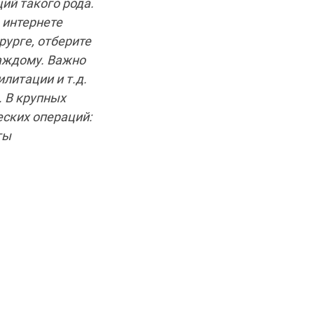
ий такого рода.
 интернете
рурге, отберите
каждому. Важно
литации и т.д.
. В крупных
еских операций:
ты