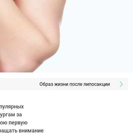
Образ жизни после липосакции
опулярных
ургам за
вою первую
бращать внимание