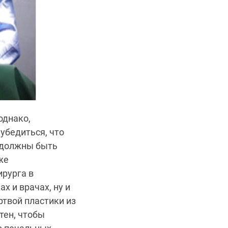
однако,
 убедиться, что
е должны быть
же
ирурга в
х и врачах, ну и
ртвой пластики из
тен, чтобы