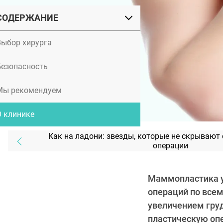
СОДЕРЖАНИЕ
Выбор хирурга
Безопасность
Мы рекомендуем
О клинике
Как на ладони: звезды, которые не скрывают
операции
Маммопластика у
операций по все
увеличением груд
пластическую оп