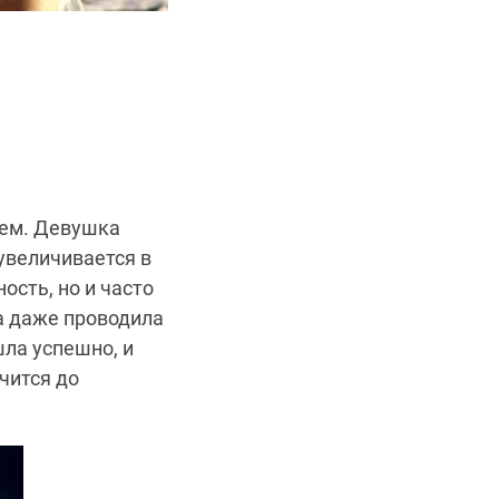
ьем. Девушка
увеличивается в
сть, но и часто
а даже проводила
ла успешно, и
чится до