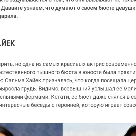
. Давайте узнаем, что думают о своем бюсте девушк
дарила.
ЙЕК
ерить, но одна из самых красивых актрис современно
стественного пышного бюста в юности была практич
ю Сальма Хайек призналась, что когда посещала цер
 выросла грудь. Видимо, всевышний услышал ее мол
ельными формами. Кстати, ее бюст даже снялся в с
интересные беседы с героиней, которую играет совс