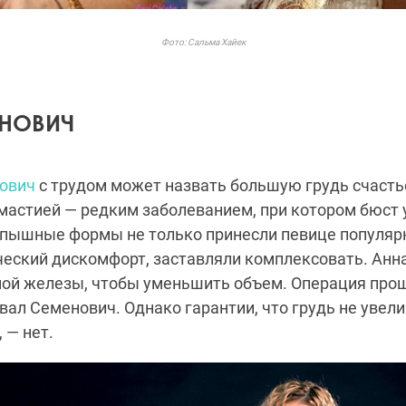
Фото: Сальма Хайек
НОВИЧ
ович
с трудом может назвать большую грудь счаст
мастией — редким заболеванием, при котором бюст 
пышные формы не только принесли певице популярно
ческий дискомфорт, заставляли комплексовать. Анн
ой железы, чтобы уменьшить объем. Операция прош
вал Семенович. Однако гарантии, что грудь не увели
 — нет.