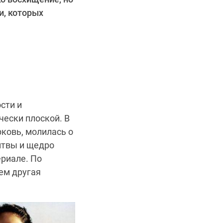
и, которых
сти и
ески плоской. В
ковь, молилась о
итвы и щедро
ериале. По
ем другая