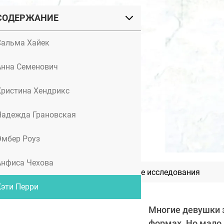
СОДЕРЖАНИЕ
Сальма Хайек
Анна Семенович
Кристина Хендрикс
Надежда Грановская
Эмбер Роуз
Анфиса Чехова
Как мы стареем: передовые исследования
Кэти Перри
Многие девушки 
формах. Но мало 