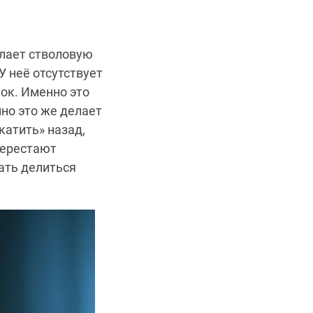
елает стволовую
У неё отсутствует
ок. Именно это
но это же делает
катить» назад,
перестают
чать делиться