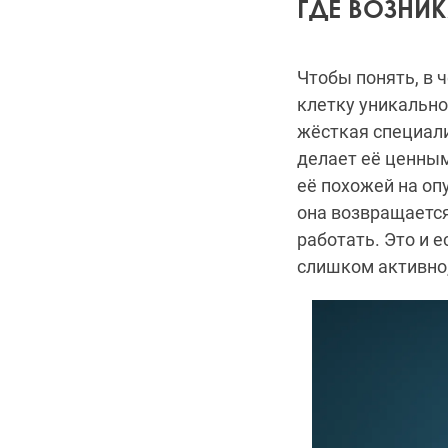
ГДЕ ВОЗНИ
Чтобы понять, в 
клетку уникальной
жёсткая специали
делает её ценным
её похожей на оп
она возвращаетс
работать. Это и 
слишком активно,