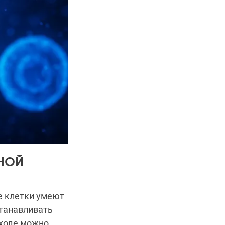
ЬНОЙ
е клетки умеют
станавливать
дходе можно