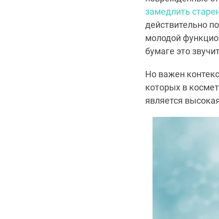
замедлить старе
действительно по
молодой функцио
бумаге это звучи
Но важен контек
которых в космет
является высокая