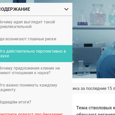
СОДЕРЖАНИЕ
Почему идея выглядит такой
привлекательной
Где возникают главные риски
Что действительно перспективно в
науке
Почему предложения клиник не
имеют отношения к науке?
Что важно понимать каждому
Как изменилась ринопластика за последние 15 
пациенту
Подведём итоги?
Тема стволовых к
Смотрите подкаст про биохакинг
обещают регенер