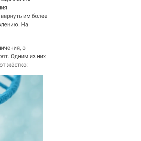
ния
 вернуть им более
влению. На
ичения, о
ят. Одним из них
ют жёстко: