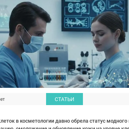
СТАТЬИ
лет
леток в косметологии давно обрела статус модного
ацию, омоложение и обновление кожи на уровне кле