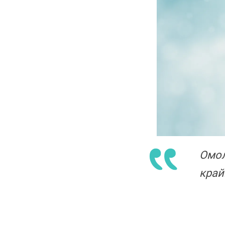
Омол
край