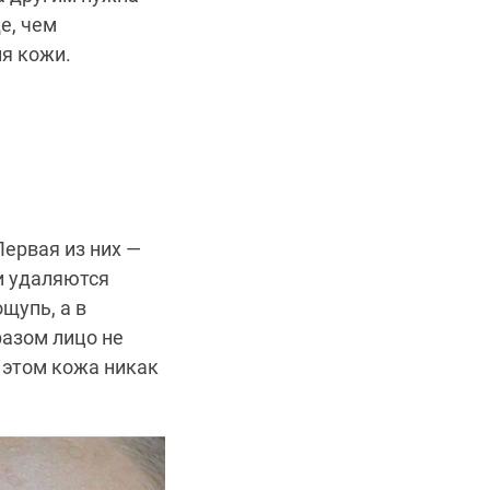
е, чем
ия кожи.
ервая из них —
жи удаляются
щупь, а в
разом лицо не
 этом кожа никак