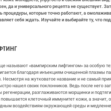
ен, да и универсального рецепта не существует. Зат
ть процедуры, которые точно работают, а омолажи
тавляет себя ждать. Изучайте и выбирайте ту, что п
ФТИНГ
ще называют «вампирским лифтингом» за особую т
игается благодаря инъекциям очищенной плазмы па
 Несмотря на жутковатое название и не самый при
стро нашел своих поклонников. Ведь после него за
 регенерации, разглаживаются морщинки и подтяги
, повышается клеточный иммунитет кожи, а значит, 
едным воздействиям окружающей среды и медленне