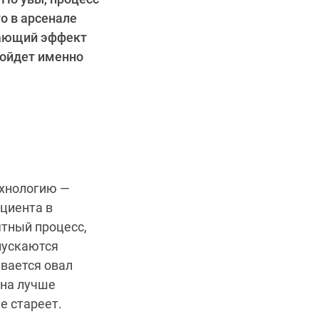
о в арсенале
вающий эффект
одойдет именно
ехнологию
—
циента в
ятный процесс,
пускаются
вается овал
она лучше
е стареет.