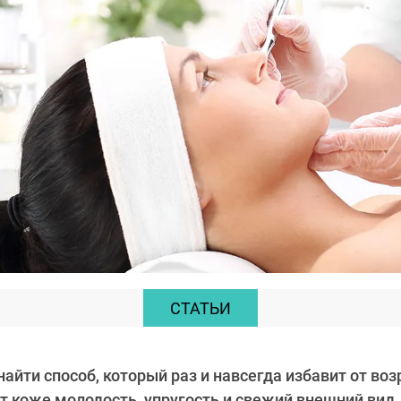
СТАТЬИ
айти способ, который раз и навсегда избавит от во
т коже молодость, упругость и свежий внешний вид.