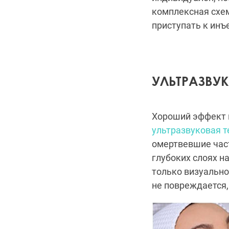
комплексная схем
приступать к инъ
УЛЬТРАЗВУ
Хороший эффект 
ультразвуковая т
омертвевшие част
глубоких слоях н
только визуально
не повреждается,