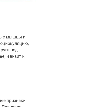
блые мышцы и
кроциркуляцию,
руги под
е, и визит к
ные признаки
. Проникая