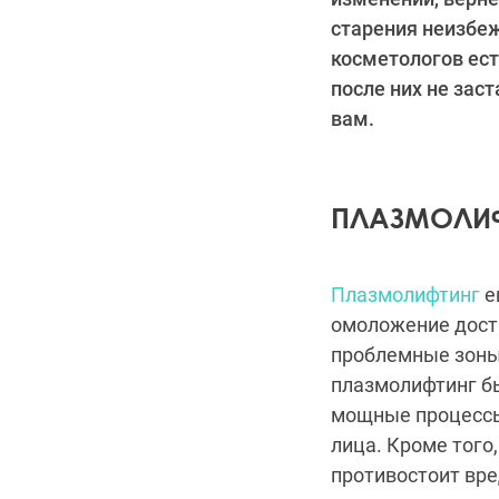
старения неизбеж
косметологов ес
после них не зас
вам.
ПЛАЗМОЛИ
Плазмолифтинг
е
омоложение дост
проблемные зоны.
плазмолифтинг бы
мощные процессы
лица. Кроме того
противостоит вр