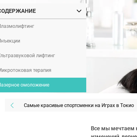
СОДЕРЖАНИЕ
Плазмолифтинг
Инъекции
Ультразвуковой лифтинг
Микротоковая терапия
Лазерное омоложение
Самые красивые спортсменки на Играх в Токио
Все мы мечтаем н
изменений, верне