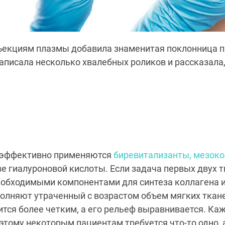
ъекциям плазмы добавила знаменитая поклонница 
 записала несколько хвалебных роликов и рассказала
 эффективно применяются
биревитализанты, мезоко
е гиалуроновой кислоты. Если задача первых двух 
обходимыми компонентами для синтеза коллагена и 
олняют утраченный с возрастом объем мягких ткане
ится более четким, а его рельеф выравнивается. Ка
этому некоторым пациентам требуется что-то одно, 