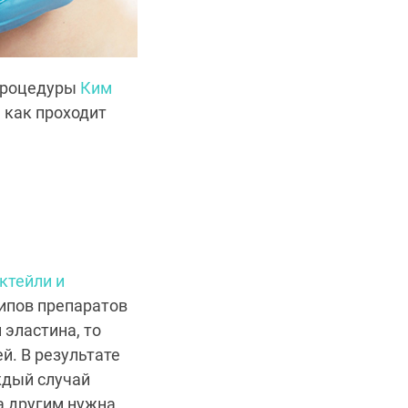
процедуры
Ким
, как проходит
ктейли и
типов препаратов
эластина, то
й. В результате
ждый случай
а другим нужна