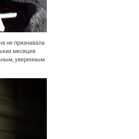
на не признавала
льких месяцев
льным, уверенным