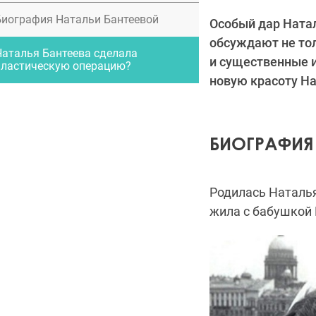
Биография Натальи Бантеевой
Особый дар Натал
обсуждают не тол
Наталья Бантеева сделала
и существенные 
пластическую операцию?
новую красоту На
БИОГРАФИЯ
Родилась Наталья
жила с бабушкой 