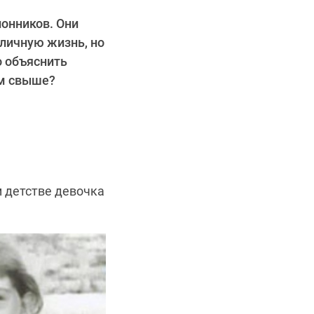
онников. Они
личную жизнь, но
о объяснить
ом свыше?
м детстве девочка