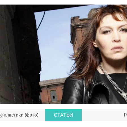
СТАТЬИ
е пластики (фото)
Р