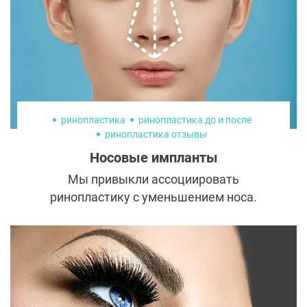
ринопластика
ринопластика до и после
ринопластика отзывы
Носовые импланты
Мы привыкли ассоциировать
ринопластику с уменьшением носа.
Однако для восстановления здоровых
дыхательных функций и создания
эстетически привлекательного результата
иногда, наоборот, требуется восполнение
недостаточного объема хрящевой ткани.
Рассказываем о том, какие бывают