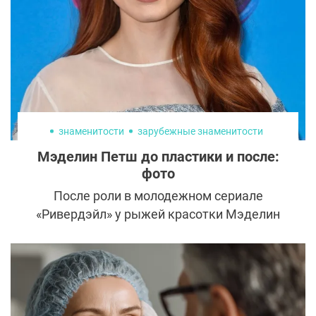
внимание на наращивание ресниц.
знаменитости
зарубежные знаменитости
Мэделин Петш до пластики и после:
фото
После роли в молодежном сериале
«Ривердэйл» у рыжей красотки Мэделин
Петш появилась армия поклонников.
Фанаты следят за личной жизнью
актрисы, ищут необычные факты
биографии и гадают, делала ли Мэделин
Петш пластику.