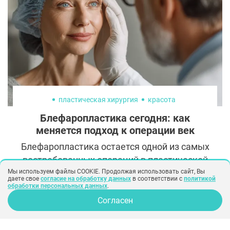
пластическая хирургия
красота
Блефаропластика сегодня: как
меняется подход к операции век
Блефаропластика остается одной из самых
востребованных операций в пластической
хирургии, но подход к ней за последние
Мы используем файлы COOKIE. Продолжая использовать сайт, Вы
даете свое
согласие на обработку данных
в соответствии с
политикой
годы заметно изменился. Если раньше
обработки персональных данных
.
основной задачей считалось удалить
Согласен
избыток кожи и жировой ткани, то сегодня
приоритет сместился в сторону сохранения