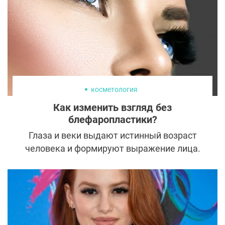
носовые импланты и какие проблемы с их
помощью можно решить.
косметология
Как изменить взгляд без
блефаропластики?
Глаза и веки выдают истинный возраст
человека и формируют выражение лица.
Даже незначительная коррекция этой
области кардинально меняет облик и
придает более молодой и свежий вид. Тем,
кто пока не готов к радикальным мерам в
виде блефаропластики, стоит обратить