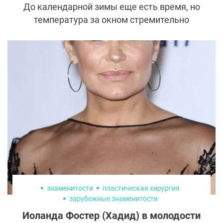
До календарной зимы еще есть время, но
температура за окном стремительно
падает. Это значит, что к холодам пора
готовить не только гардероб, но и кожу.
Рассказываем, о чем нужно позаботиться
и какие процедуры включить в свою
программу ухода, чтобы она оставалась
здоровой и красивой до самой весны.
знаменитости
пластическая хирургия
зарубежные знаменитости
Иоланда Фостер (Хадид) в молодости