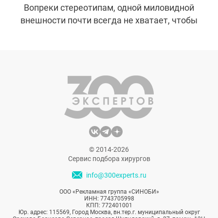
Вопреки стереотипам, одной миловидной
внешности почти всегда не хватает, чтобы
сделать головокружительную карьеру и
сохранить успех и славу на долгие годы.
Сочетание красоты и сильного характера
— вот настоящая сила. Рассказываем о
знаменитостях, которые по праву сегодня
являются кумирами миллионов и служат
примером для подражания.
© 2014-2026
Сервис подбора хирургов
info@300experts.ru
ООО «Рекламная группа «СИНОБИ»
ИНН: 7743705998
КПП: 772401001
Юр. адрес: 115569, Город Москва, вн.тер.г. муниципальный округ