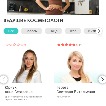
ВЕДУЩИЕ КОСМЕТОЛОГИ
Все
Волосы
Лицо
Тело
Интимная 
0
5
(4)
Юрчук
Герега
Анна Сергеевна
Светлана Витальевна
Врач – челюстно-лицевой хирург,
Косметолог
дерматокосметолог