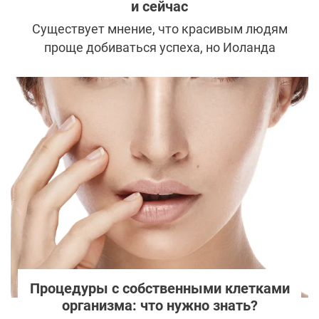
и сейчас
Существует мнение, что красивым людям
проще добиваться успеха, но Иоланда
Фостер доказывает, что сильный характер
важнее внешности. Из-за серьезной
болезни ей пришлось отказаться от
пластики и инъекций, но модель не впала в
отчаяние, а научилась любить и принимать
себя любой.
Процедуры с собственными клетками
организма: что нужно знать?