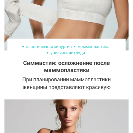
пластическая хирургия
маммопластика
увеличение груди
Симмастия: осложнение после
маммопластики
При планировании маммопластики
женщины представляют красивую
соблазнительную грудь. К сожалению,
иногда ожидание и реальность не
совпадают из-за серьезных осложнений.
Одно из них хоть и редкое, но требующее
повторного вмешательства, — симмастия.