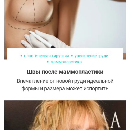
мышц пресса — методике, соединяющей
медицину и художественный подход,
рассказывает Амжад Аль-Юсеф.
пластическая хирургия
увеличение груди
маммопластика
Швы после маммопластики
Впечатление от новой груди идеальной
формы и размера может испортить
некрасивый шрам, предательски
напоминающий об операции. Именно этого
чаще всего боятся пациентки перед
маммопластикой. Однако на деле все не
так страшно. Рассказываем о нюансах,