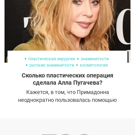
которые нужно знать о швах, прежде чем
решиться на пластику груди.
пластическая хирургия
знаменитости
русские знаменитости
косметология
пластика лица
липосакция
Сколько пластических операция
сделала Алла Пугачева?
Кажется, в том, что Примадонна
неоднократно пользовалась помощью
пластических хирургов сегодня уже никто
не сомневается. Однако мало кто может
представить, сколько раз и что именно она
с собой делала. Рассказываем о том,