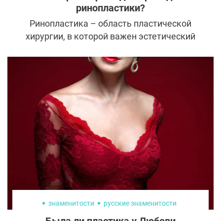
ринопластики?
Ринопластика – область пластической
хирургии, в которой важен эстетический
вкус доктора и совпадение его видения с
видением пациента. Пластический хирург
решает, какой нос украсит внешность и
естественно «впишется» в образ, а какой
будет существовать отдельно от лица. В
работе пластического хирурга не места
импровизации – это чистая математика.
Попасть на прием к настоящему
профессионалу с похожими взглядами на
прекрасное и умением рассчитать
идеальные параметры – мечта каждого
пациента.
знаменитости
русские знаменитости