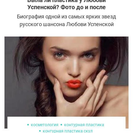
Была ли пластика у Любови
Успенской? Фото до и после
Биография одной из самых ярких звезд
русского шансона Любови Успенской
напоминает богатый необычными
сюжетными поворотами сериал. А когда-
то давно маленькая киевская девочка
даже и представить себе не могла, что ее
ждет такая блестящая и необычная
судьба.
косметология
контурная пластика
контурная пластика скул