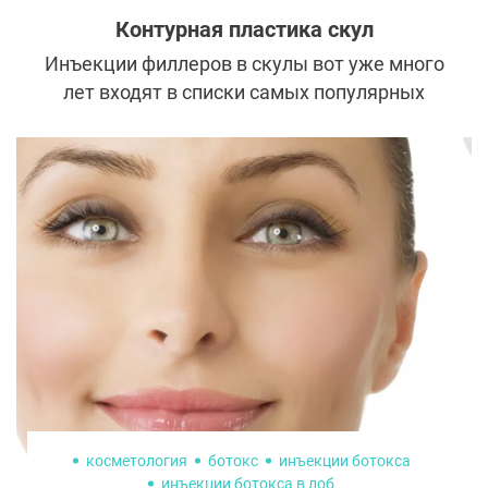
Контурная пластика скул
Инъекции филлеров в скулы вот уже много
лет входят в списки самых популярных
услуг у косметологов. Они способны
кардинально изменить выражение и
форму лица, а также визуально сделать
моложе. Но прежде чем решиться на
контурную пластику скул, необходимо
разобраться во всех тонкостях процедуры,
о которых мы сегодня расскажем.
косметология
ботокс
инъекции ботокса
инъекции ботокса в лоб