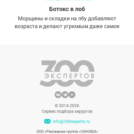
Ботокс в лоб
Морщины и складки на лбу добавляют
возраста и делают угрюмым даже самое
миловидное от природы лицо. К счастью, у
косметологов есть эффективный и
проверенный способ борьбы с ними —
инъекции ботокса. Рассказываем, что о
них нужно знать, прежде чем
записываться на процедуру.
© 2014-2026
Сервис подбора хирургов
info@300experts.ru
ООО «Рекламная группа «СИНОБИ»