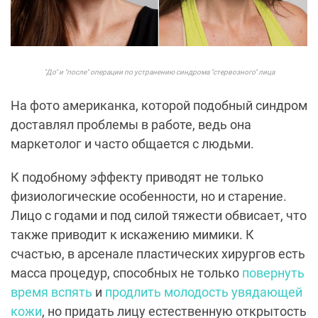
"До" и "после" операции по устранению синдрома "стервозного" лица
На фото американка, которой подобный синдром
доставлял проблемы в работе, ведь она
маркетолог и часто общается с людьми.
К подобному эффекту приводят не только
физиологические особенности, но и старение.
Лицо с годами и под силой тяжести обвисает, что
также приводит к искажению мимики. К
счастью, в арсенале пластических хирургов есть
масса процедур, способных не только
повернуть
время вспять
и
продлить молодость увядающей
кожи
, но придать лицу естественную открытость