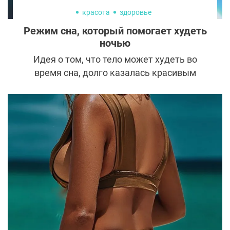
красота
здоровье
Режим сна, который помогает худеть
ночью
Идея о том, что тело может худеть во
время сна, долго казалась красивым
мифом. Но современная биохимия говорит
о другом. Ночь — это время, когда
организм работает особенно тонко,
перестраивает обмен веществ и, при
правильном ритме, действительно
начинает расходовать жировые запасы.
Сон в этом смысле становится не паузой, а
полноценным метаболическим процессом.