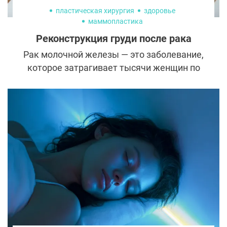
пластическая хирургия
здоровье
маммопластика
Реконструкция груди после рака
Рак молочной железы — это заболевание,
которое затрагивает тысячи женщин по
всему миру, включая Россию. Многие
женщины, пережившие эту тяжелую
болезнь, стремятся вернуть себе красоту и
уверенность. Одним из важнейших шагов
на пути восстановления для большинства
женщин становится реконструкция груди
после мастэктомии. В последние годы
разработаны новые методики, которые
позволяют восстановить естественный
вид груди, не только улучшая внешний
вид, но и значительно ускоряя
восстановление после операции.