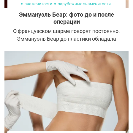
знаменитости
зарубежные знаменитости
Эммануэль Беар: фото до и после
операции
О французском шарме говорят постоянно.
Эммануэль Беар до пластики обладала
всеми признаками истинной француженки,
но неудачный поход в клинику
эстетической медицины уничтожил
ангельскую красоту. Почему
привлекательная актриса решилась на
столь радикальный шаг?