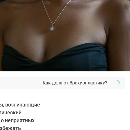
Как делают брахиопластику?
сы, возникающие
стический
 о неприятных
избежать