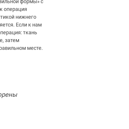
вильной формы» с
к операция
стикой нижнего
ется. Если к нам
операция: ткань
е, затем
равильном месте.
ворены