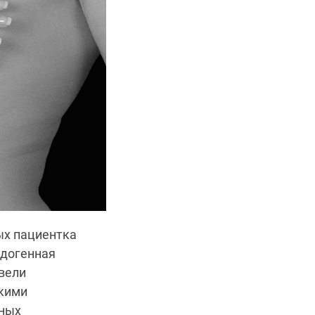
ых пациентка
ндогенная
вели
акими
ьных