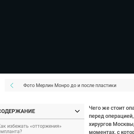
Фото Мерлин Монро до и после пластики
Чего же стоит оп
СОДЕРЖАНИЕ
перед операцией,
хирургов Москвы
Как избежать «отторжения»
импланта?
моментах, с кот