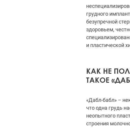
неспециализирова
грудного имплан
безупречной стер
здоровьем, честн
специализированн
и пластической х
КАК НЕ ПОЛ
ТАКОЕ «ДАБ
«Дабл-бабл» – не
что одна грудь н
неопытного пласт
строения молочно