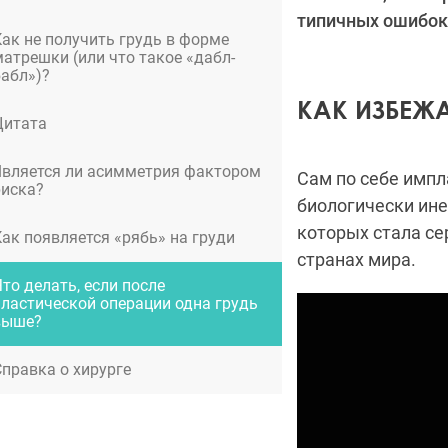
типичных ошибок 
Как не получить грудь в форме
матрешки (или что такое «дабл-
бабл»)?
КАК ИЗБЕЖ
Цитата
Является ли асимметрия фактором
Сам по себе импл
риска?
биологически ине
которых стала се
Как появляется «рябь» на груди
странах мира.
то делать, если после
пластической операции одна грудь
выше?
Справка о хирурге