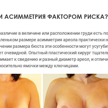
ЛИ АСИММЕТРИЯ ФАКТОРОМ РИСКА?
азличие в величине или расположении груди есть п
леньком размере асимметрия ареола практически н
чении размера бюста эти особенности могут усугубит
т очевидной. Опытный пластический хирург тщател
имает к сведению и разный диаметр ареол, и отличи
носительно ямочки между ключицами.