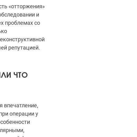
сть «отторжения»
обследовании и
ех проблемах со
ько
реконструктивной
шей репутацией.
ИЛИ ЧТО
я впечатление,
при операции у
особенности
улярными,