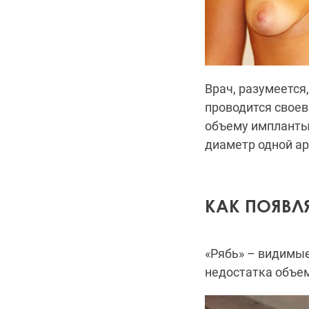
Врач, разумеется
проводится своев
объему импланты
диаметр одной а
КАК ПОЯВЛЯ
«Рябь» – видимые
недостатка объем