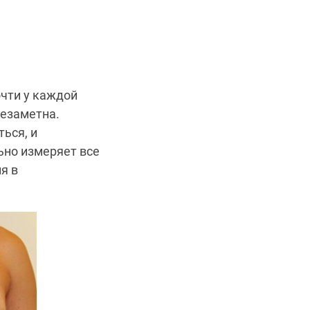
очти у каждой
езаметна.
ься, и
ьно измеряет все
я в