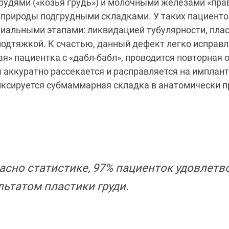
рудями («козья грудь») и молочными железами «пра
природы подгрудными складками. У таких пациенто
иальными этапами: ликвидацией тубулярности, пла
одтяжкой. К счастью, данный дефект легко исправля
я» пациентка с «дабл-бабл», проводится повторная 
аккуратно рассекается и расправляется на имплант
иксируется субмаммарная складка в анатомически п
асно статистике, 97% пациенток удовлет
льтатом пластики груди.