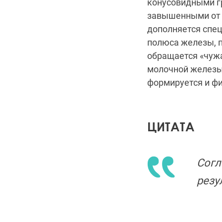
конусовидными г
завышенными от 
дополняется спец
полюса железы, п
обращается «чужа
молочной железы 
формируется и ф
ЦИТАТА
Согл
резу