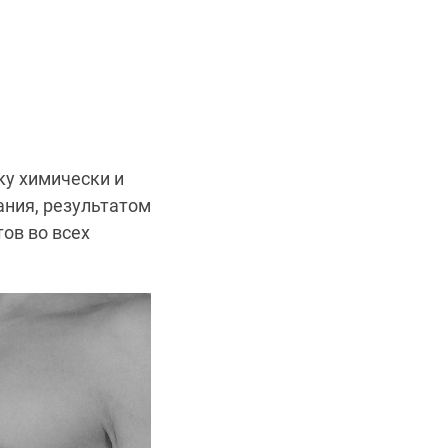
ку химически и
ания, результатом
ов во всех