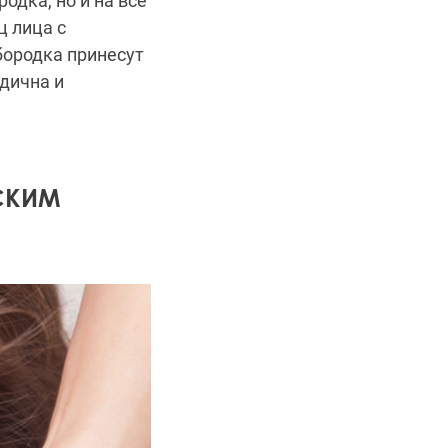
одка, но и на все
 лица с
бородка принесут
дична и
СКИМ