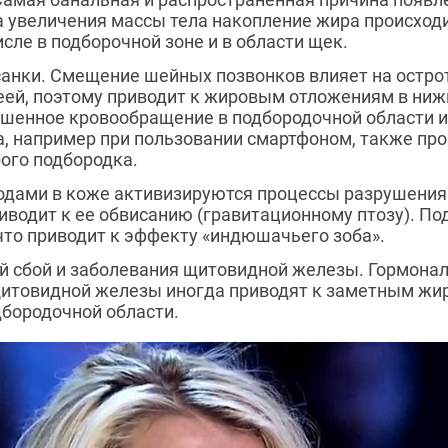
а увеличения массы тела накопление жира происходи
исле в подборочной зоне и в области щек.
анки. Смещение шейных позвонков влияет на остро
ей, поэтому приводит к жировым отложениям в ниж
ушенное кровообращение в подбородочной области и
а, например при пользовании смартфоном, также пр
ого подбородка.
годами в коже активизируются процессы разрушения
риводит к ее обвисанию (гравитационному птозу). 
что приводит к эффекту «индюшачьего зоба».
 сбой и заболевания щитовидной железы. Гормона
щитовидной железы иногда приводят к заметным ж
бородочной области.