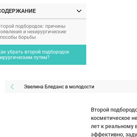
СОДЕРЖАНИЕ
Второй подбородок: причины
появления и нехирургические
способы борьбы
Как убрать второй подбородок
хирургическим путем?
Эвелина Бледанс в молодости
Второй подбородо
косметическое не
лет к реальному 
эффективно, зад