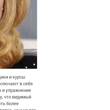
ики и курсы
включают в себя
о и упражнения
му, что видимый
ыть более