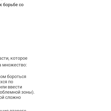
к борьбе со
асти, которое
а множество:
ком бороться
хся по
или ввести
облемной зоны).
рой сложно
ения второго