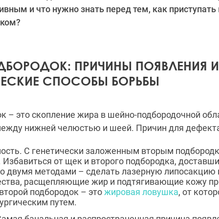
вным и что нужно знать перед тем, как приступать 
дком?
ДБОРОДОК: ПРИЧИНЫ ПОЯВЛЕНИЯ И
ЧЕСКИЕ СПОСОБЫ БОРЬБЫ
к – это скопление жира в шейно-подбородочной обл
между нижней челюстью и шеей. Причин для дефект
ость. С генетически заложенным вторым подбород
 Избавиться от щек и второго подбородка, доставши
о двумя методами – сделать лазерную липосакцию 
ества, расщепляющие жир и подтягивающие кожу пр
второй подбородок – это
жировая ловушка
, от кото
ургическим путем.
Самая банальная и распространенная причина появл