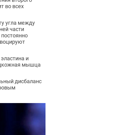
т во всех
ту угла между
ней части
 постоянно
овоцируют
 эластина и
Подкожная мышца
льный дисбаланс
ировым