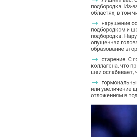
подбородка. Из-з
областях, в том ч
нарушение ос
подбородком и ше
подбородка. Нар
опущенная голов
образование втор
старение. С 
коллагена, что п
шеи ослабевает, 
гормональный
или увеличение 
отложениям в под