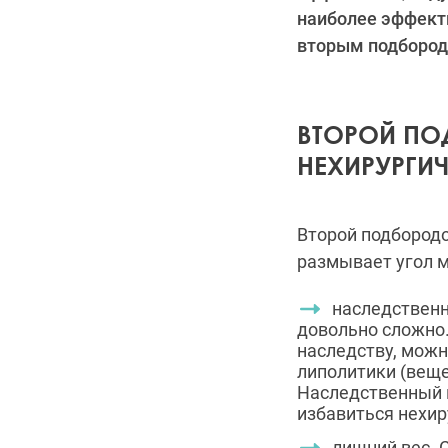
наиболее эффекти
вторым подборо
ВТОРОЙ ПО
НЕХИРУРГИ
Второй подбородо
размывает угол 
наследственн
довольно сложно.
наследству, можн
липолитики (вещ
Наследственный 
избавиться нехир
лишний вес. 