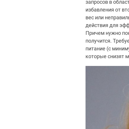
запросов в обла
избавления от вт
вес или неправил
действия для эфф
Причем нужно пон
получится. Требу
питание (с миним
которые снизят м