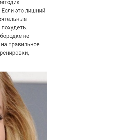
методик
 Если это лишний
тоятельные
 похудеть.
дбородке не
 на правильное
тренировки,