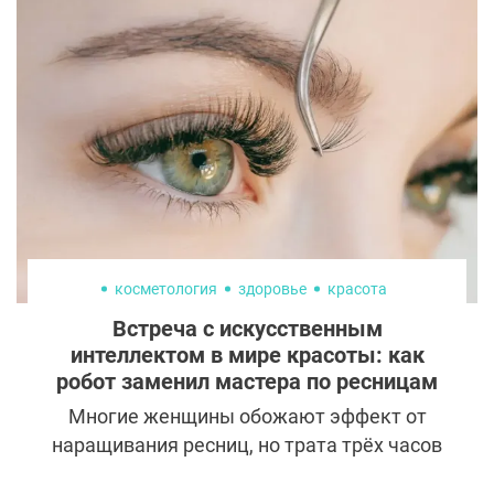
маркер старения. Кожа на кистях тонкая и
довольно рано покрывается морщинками
и пигментными пятнами.
косметология
здоровье
красота
Встреча с искусственным
интеллектом в мире красоты: как
робот заменил мастера по ресницам
Многие женщины обожают эффект от
наращивания ресниц, но трата трёх часов
своего времени на традиционную