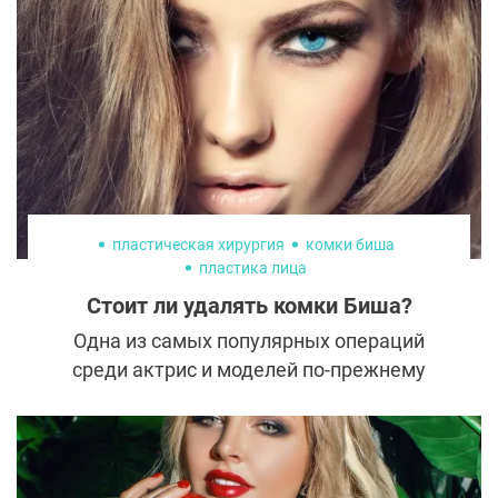
Рассказываем, на что способна новая
методика и кому она поможет справиться
с проблемами.
пластическая хирургия
комки биша
пластика лица
Стоит ли удалять комки Биша?
Одна из самых популярных операций
среди актрис и моделей по-прежнему
вызывает массу споров. Сторонники
придерживаются мнения, что пластика —
отличный способ избавиться от слишком
пухлых щек и подчеркнуть скулы, а