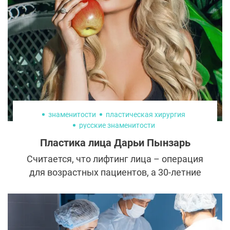
противники призывают подумать о
будущем и сохранить жировые
образования до старости. Рассказывкм,
когда действительно стоит удалять комки
Биша.
знаменитости
пластическая хирургия
русские знаменитости
Пластика лица Дарьи Пынзарь
Считается, что лифтинг лица – операция
для возрастных пациентов, а 30-летние
обходятся косметическими процедурами.
Но экс-участница «Дома-2» Дарья
Пынзарь и пластический хирург Екатерина
Сергеевна Кудинова развенчивают этот