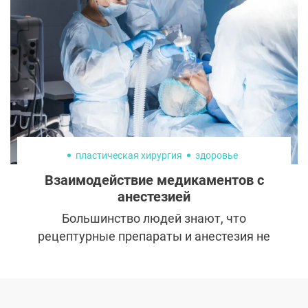
миф и говорят: подтяжка лица проводится
по показаниям. Разбираемся вместе с
доктором, зачем Дарье Пынзарь в 33 года
лифтинг нижней трети лица и какой
результат ожидать после подобной
операции.
пластическая хирургия
здоровье
Взаимодействие медикаментов с
анестезией
Большинство людей знают, что
рецептурные препараты и анестезия не
сочетаются. Однако с появлением новых
классов лекарств возникает путаница в
том, какие препараты можно принимать
до операции, а какие следует