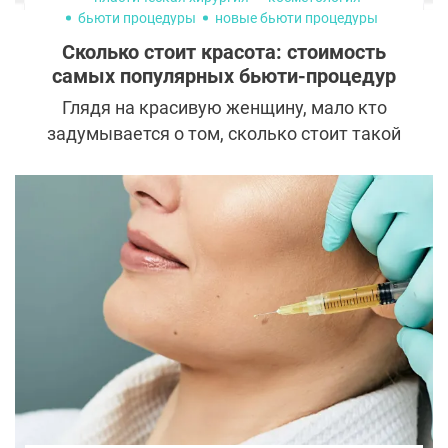
бьюти процедуры
новые бьюти процедуры
популярные бьюти процедуры
Сколько стоит красота: стоимость
самых популярных бьюти-процедур
Глядя на красивую женщину, мало кто
задумывается о том, сколько стоит такой
роскошный вид. Как правило, за ним
скрывается твердый характер, большая
работа над собой, вложение времени и
денег. Современная бьюти-индустрия
предлагает огромное количество
процедур, способных превратить
«дурнушку» в настоящую принцессу.
Однако потратить придется не мало,
считайте сами.