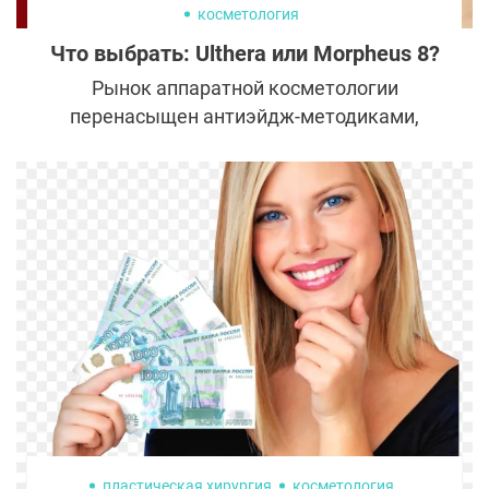
косметология
Что выбрать: Ulthera или Morpheus 8?
Рынок аппаратной косметологии
перенасыщен антиэйдж-методиками,
поэтому пациенты теряются при выборе
самой эффективной. Сравниваем Ulthera
System и Morpheus 8.
пластическая хирургия
косметология