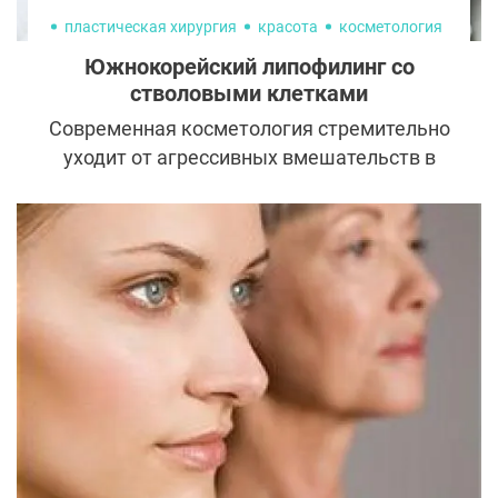
пластическая хирургия
красота
косметология
Южнокорейский липофилинг со
стволовыми клетками
Современная косметология стремительно
уходит от агрессивных вмешательств в
пользу процедур, которые запускают
естественные процессы регенерации.
Одной из таких технологий стал
липофилинг, усиленный стволовыми
клетками. Он становится реальной
альтернативой филлерам и даже
пластической хирургии.