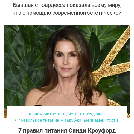
Бывшая стюардесса показала всему миру,
что с помощью современной эстетической
медицины можно измениться до
неузнаваемости. Но что скрывается за
желанием иметь неестественно большую
грудь и сменой цвета кожи с молочно-
белого на шоколадный, — жажда славы,
поиск себя, психологические проблемы
или же просто стремление к
своеобразному идеалу?
знаменитости
диета
похудение
правильное питание
зарубежные знаменитости
красота
7 правил питания Синди Кроуфорд