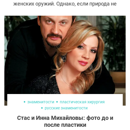
женских оружий. Однако, если природа не
одарила вас кокетливым прищуром, есть
несложный способ это исправить.
знаменитости
пластическая хирургия
русские знаменитости
стас михайлов +до +и после пластики
Стас и Инна Михайловы: фото до и
инна михайлова +до +и после пластики
после пластики