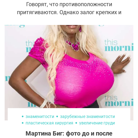
Говорят, что противоположности
притягиваются. Однако залог крепких и
долгих отношений — постоянное развитие
каждого участника союза, работа над
отношениями и над собой. История Стаса и
Инны Михайловых стала еще одним
доказательством этого утверждения.
Супруги познакомились, когда им было за
30, но за 14 лет оба сильно изменились и
внутренне и внешне.
знаменитости
зарубежные знаменитости
пластическая хирургия
увеличение груди
маммопластика
Мартина Биг: фото до и после