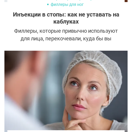
филлеры для ног
Инъекции в стопы: как не уставать на
каблуках
Филлеры, которые привычно используют
для лица, перекочевали, куда бы вы
думали? — В стопы! Вот только вводят их
вовсе не для красоты, а с практической
целью: сделать ношение обуви на высоких
каблуках комфортным. Рассказываем все
подробности об инъекциях в стопы, а
также кому и для чего они будут полезны.