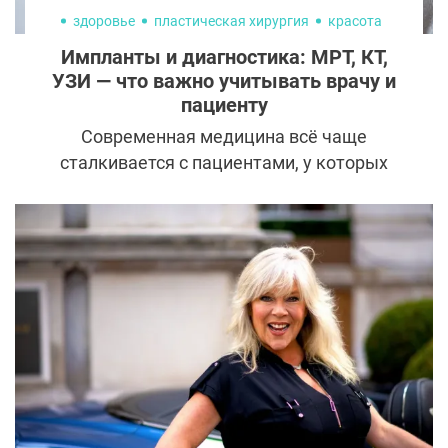
здоровье
пластическая хирургия
красота
Импланты и диагностика: МРТ, КТ,
УЗИ — что важно учитывать врачу и
пациенту
Современная медицина всё чаще
сталкивается с пациентами, у которых
установлены импланты. Грудь, ягодицы,
голени, стоматологические и челюстные
конструкции для организма уже давно
перестали быть экзотикой. При этом
вопросы диагностики до сих пор
вызывают тревогу и у пациентов, и у
врачей. Можно ли делать МРТ? Не
мешают ли импланты КТ? Не пропустят ли
на УЗИ серьёзную патологию? На
практике импланты не мешают