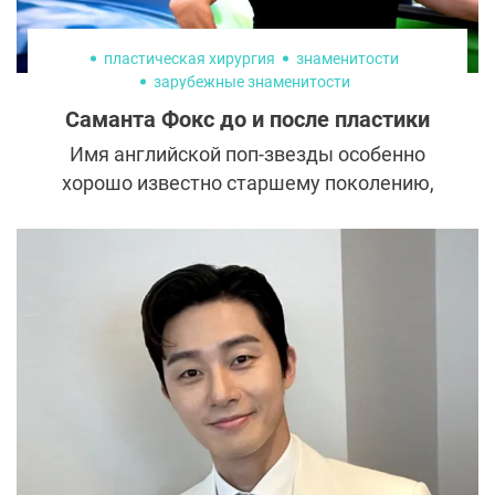
диагностике, но требуют более
внимательного и осознанного подхода.
пластическая хирургия
знаменитости
зарубежные знаменитости
Саманта Фокс до и после пластики
Имя английской поп-звезды особенно
хорошо известно старшему поколению,
потому что главный пик карьеры Саманты
Фокс пришелся на 80-90-е годы ХХ века.
Более того, своей популярностью певица
обязана не только вокальным данным, но
и невероятно пышным формам, благодаря
которым ей удалось заслужить звание
подлинного секс-символа эпохи.