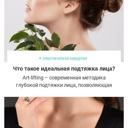
пластическая хирургия
Что такое идеальная подтяжка лица?
Art-lifting – современная методика
глубокой подтяжки лица, позволяющая
воссоздать его молодость в мельчайших
деталях. Изобретенный ученым с
мировым именем профессором
Неробеевым, Art-lifting возвращает
естественную красоту, не оставляет