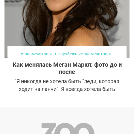
лицо Иванки Трамп – результат
прекрасной работы пластических
хирургов.
знаменитости
зарубежные знаменитости
Как менялась Меган Маркл: фото до и
после
"Я никогда не хотела быть "леди, которая
ходит на ланчи". Я всегда хотела быть
женщиной, которая работает", – написала
Меган Маркл в блоге The Tig. Что в Меган
Маркл заставило принца Гарри завязать
отношения наперекор семье: амплуа
независимой женщины или необычная