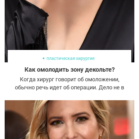
видимых следов работы скальпеля и
значительно сокращает реабилитацию.
пластическая хирургия
Как омолодить зону декольте?
Когда хирург говорит об омоложении,
обычно речь идет об операции. Дело не в
том, что «пластические хирурги не могут
обойтись без скальпеля». Просто у женщин
старше 45 операция дает заведомо
хороший результат на долгие 15–20 лет.
Любая косметологическая процедура не
сравнится с хирургической коррекцией ни