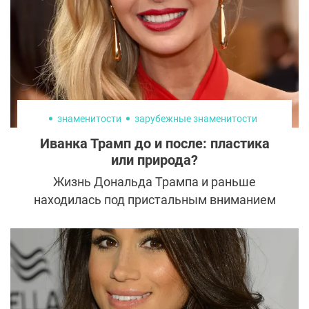
по эффективности, ни по длительности
эффекта, ни по стоимости. Но с
омоложением зоны декольте все обстоит
иначе: у косметологических методов
лифтинга этой области нет альтернативы.
знаменитости
зарубежные знаменитости
Иванка Трамп до и после: пластика
или природа?
Жизнь Дональда Трампа и раньше
находилась под пристальным вниманием
журналистов, а после выборов в США все
папарацци мира стремятся разузнать
секреты богатого семейства. И пока одни
обсуждают политику, другие по полочкам
разбирают внешность дочки миллиардера.
Специалисты считают, что миловидное