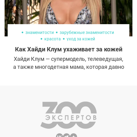
знаменитости
зарубежные знаменитости
красота
уход за кожей
Как Хайди Клум ухаживает за кожей
Хайди Клум — супермодель, телеведущая,
а также многодетная мама, которая давно
научилась сочетать карьеру и личную
жизнь. Звезда не скрывает, что с
возрастом её подход к уходу за собой
изменился. В интервью она поделилась
своими бьюти-секретами, рассказала о
том, как старение влияет на её жизнь и что
помогает ей сохранять свежесть и
уверенность в себе.