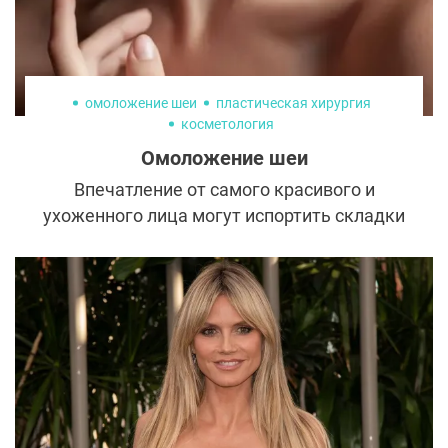
омоложение шеи
пластическая хирургия
косметология
Омоложение шеи
Впечатление от самого красивого и
ухоженного лица могут испортить складки
и кольца из морщин на шее. Они
появляются начиная с 20-летнего возраста
и углубляются со временем. В то же время
этой деликатной зоне с тонкой кожей
часто не уделяют должного внимания во
время ухода. Рассказываем, какие
процедуры помогут продлить молодость и
вернуть шее свежесть и красоту.