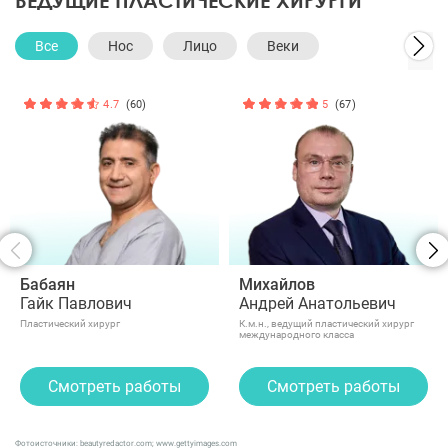
Все
Нос
Лицо
Веки
4.7
(60)
5
(67)
Бабаян
Михайлов
Гайк Павлович
Андрей Анатольевич
Пластический хирург
К.м.н., ведущий пластический хирург
международного класса
Смотреть работы
Смотреть работы
Фотоисточники: beautyredactor.com; www.gettyimages.com