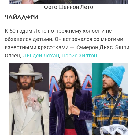
Фото Шеннон Лето
ЧАЙЛДФРИ
К 50 годам Лето по-прежнему холост и не
обзавелся детьми. Он встречался со многими
известными красотками
—
Кэмерон Диас, Эшли
Олсен,
Линдси Лохан
,
Пэрис Хилтон
.