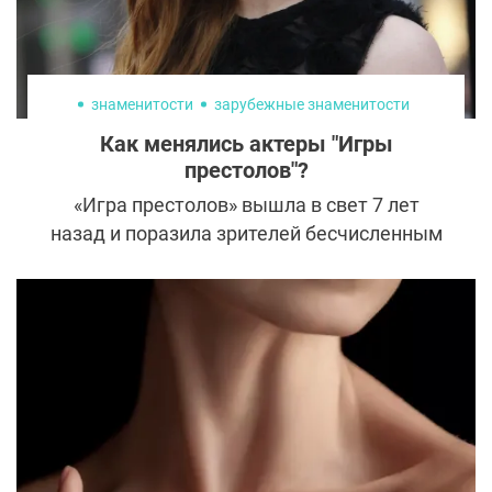
знаменитости
зарубежные знаменитости
Как менялись актеры "Игры
престолов"?
«Игра престолов» вышла в свет 7 лет
назад и поразила зрителей бесчисленным
количеством персонажей. Правда,
запоминать многих из них поклонникам
даже не пришлось: писатель и режиссеры
быстро избавились от доброй половины
героев. Оставшиеся артисты стали
любимчиками публики и завсегдатаями
светских хроник. Как же изменились
актеры «Игры престолов» за шесть
сезонов?