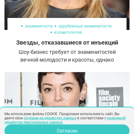
знаменитости
зарубежные знаменитости
косметология
Звезды, отказавшиеся от инъекций
Шоу-бизнес требует от знаменитостей
вечной молодости и красоты, однако
звезды часто действуют наперекор. Кто из
голливудских красоток не гонится за
гладкой кожей и сознательно выбирает
естественность?
Мы используем файлы COOKIE. Продолжая использовать сайт, Вы
даете свое
согласие на обработку данных
в соответствии с
политикой
обработки персональных данных
.
Согласен