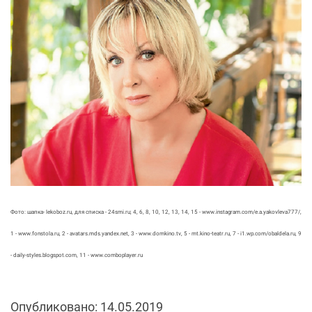
Фото: шапка- lekoboz.ru, для списка - 24smi.ru; 4, 6, 8, 10, 12, 13, 14, 15 - www.instagram.com/e.a.yakovleva777/,
1 - www.fonstola.ru, 2 - avatars.mds.yandex.net, 3 - www.domkino.tv, 5 - mt.kino-teatr.ru, 7 - i1.wp.com/obaldela.ru, 9
- daily-styles.blogspot.com, 11 - www.comboplayer.ru
Опубликовано: 14.05.2019