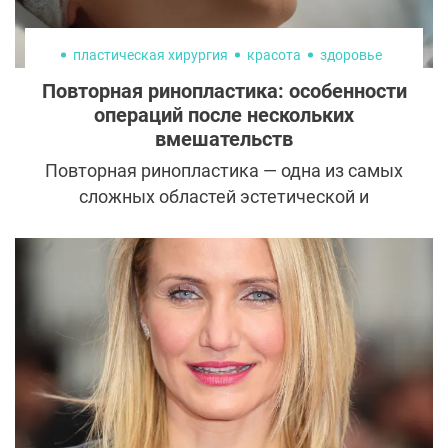
пластическая хирургия
красота
здоровье
Повторная ринопластика: особенности
операций после нескольких
вмешательств
Повторная ринопластика — одна из самых
сложных областей эстетической и
реконструктивной хирургии. Если
первичная операция чаще воспринимается
как шаг к улучшению внешности или
дыхания, то повторные вмешательства
почти всегда становятся попыткой
восстановить утраченную форму,
функцию, а иногда и доверие пациента к
результату.