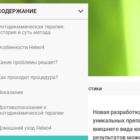
СОДЕРЖАНИЕ
Фотодинамическая терапия:
история и суть метода
Особенности Heleo4
Какие проблемы решает?
Как проходит процедура?
Алина Гросу до и после пластики
Показания
Противопоказания к
Новая разработка
фотодинамической терапии
уникальных препа
Домашний уход Heleo4
внешнего вида ко
результатов мож