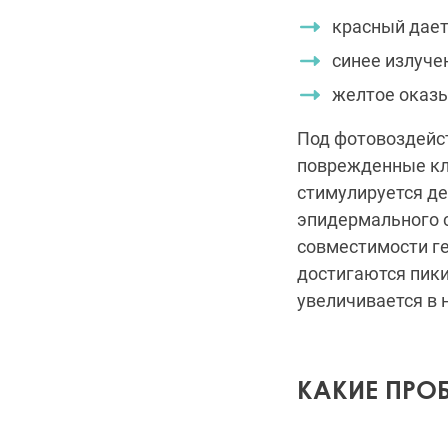
красный дает
синее излуче
желтое оказы
Под фотовоздейс
поврежденные кле
стимулируется де
эпидермального с
совместимости г
достигаются пики
увеличивается в 
КАКИЕ ПРО