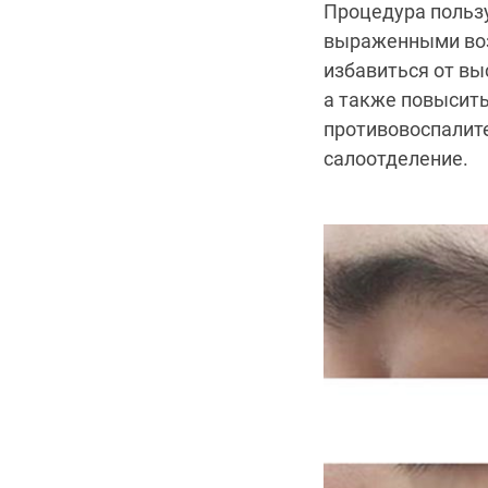
Процедура пользу
выраженными воз
избавиться от вы
а также повысит
противовоспалит
салоотделение.