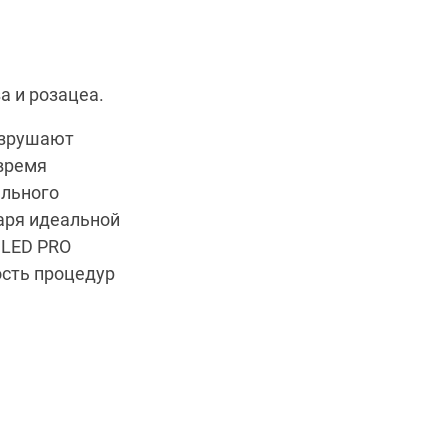
а и розацеа.
азрушают
 время
ального
аря идеальной
 LED PRO
ость процедур