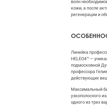
волн необходимо
кожи, а после ак
регенерации и об
ОСОБЕННОС
Линейка професс
HELEO4™ — уникал
подмосковной Дуб
профессора Гелия
действующих вещ
Максимальный би
узкополосного и
одного из трех в