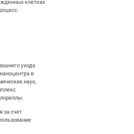
ежденных клетках
процесс
машнего ухода
 наноцентра в
мических наук,
мплекс
хлореллы.
 за счет
пользование