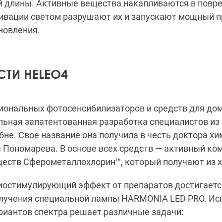
й длины. Активные вещества накапливаются в повр
тивации светом разрушают их и запускают мощный 
новления.
ТИ HELEO4
иональных фотосенсибилизаторов и средств для до
ьная запатентованная разработка специалистов из
не. Свое название она получила в честь доктора хи
 Пономарева. В основе всех средств — активный ко
еств Сферометаллохлорин™, который получают из 
остимулирующий эффект от препаратов достигается
злучения специальной лампы HARMONIA LED PRO. Ис
ариантов спектра решает различные задачи: