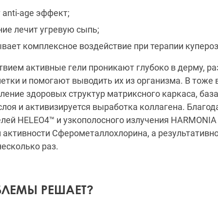
 anti-age эффект;
ние лечит угревую сыпь;
вает комплексное воздействие при терапии купероз
твием активные гели проникают глубоко в дерму, р
тки и помогают выводить их из организма. В тоже
ление здоровых структур матриксного каркаса, баз
лоя и активизируется выработка коллагена. Благод
елей HELEO4™ и узкополосного излучения HARMONIA
 активности Сферометаллохлорина, а результативн
несколько раз.
БЛЕМЫ РЕШАЕТ?