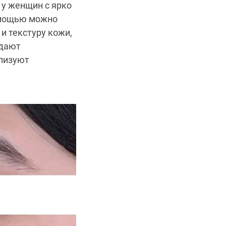
 у женщин с ярко
омощью можно
и текстуру кожи,
адают
лизуют