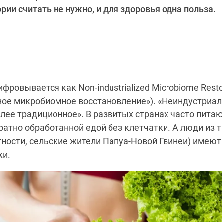
ории считать не нужно, и для здоровья одна польза.
фровывается как Non-industrialized Microbiome Rest
ное микробиомное восстановление»). «Неиндустриал
олее традиционное». В развитых странах часто пита
ратно обработанной едой без клетчатки. А люди из
тности, сельские жители Папуа-Новой Гвинеи) имею
ки.