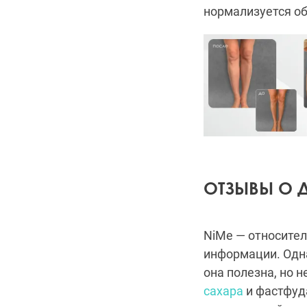
нормализуется об
ОТЗЫВЫ О Д
NiMe — относител
информации. Одна
она полезна, но 
сахара
и фастфуда