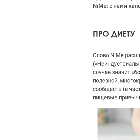
NiMe: с ней и кал
ПРО ДИЕТУ
Слово NiMe расши
(«Неиндустриаль
случае значит «б
полезной, многок
сообществ (в час
пищевые привыч