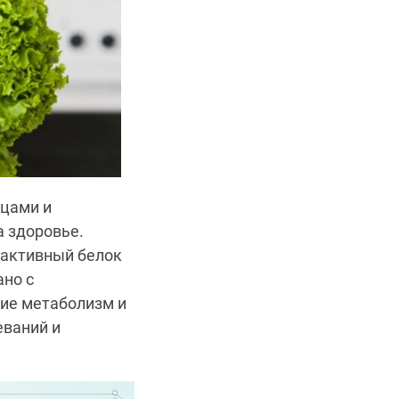
ьцами и
 здоровье.
реактивный белок
ано с
ие метаболизм и
еваний и