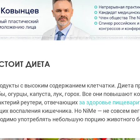
СТОИТ ДИЕТА
родукты с высоким содержанием клетчатки. Диета 
бы, огурцы, капуста, лук, горох. Все они повышают 
актерий реутери, отвечающих
за здоровье пищевари
х воспаления кишечника. Но NiMe — не совсем вег
ходимо употреблять небольшую порцию животного бе