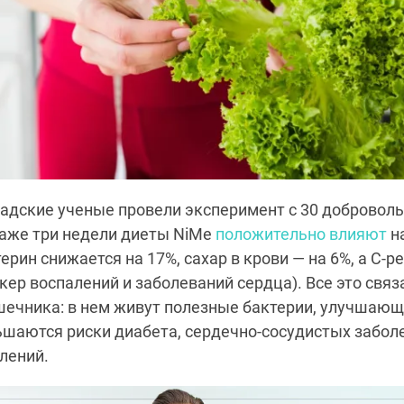
адские ученые провели эксперимент с 30 добровол
даже три недели диеты NiMe
положительно влияют
на
ерин снижается на 17%, сахар в крови — на 6%, а C-
кер воспалений и заболеваний сердца). Все это связ
ечника: в нем живут полезные бактерии, улучшающ
шаются риски диабета, сердечно-сосудистых забол
лений.