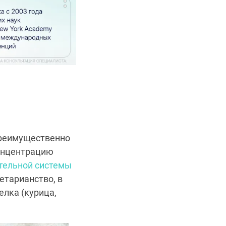
преимущественно
концентрацию
тельной системы
етарианство, в
лка (курица,