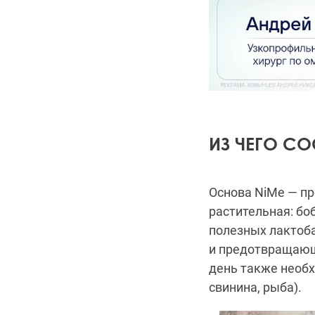
ИЗ ЧЕГО СО
Основа NiMe — п
растительная: бо
полезных лактоб
и предотвращающи
день также необ
свинина, рыба).