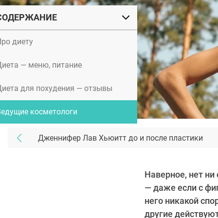
СОДЕРЖАНИЕ
Про диету
Диета — меню, питание
Диета для похудения — отзывы
Ведущие косметологи
Дженнифер Лав Хьюитт до и после пластики
Наверное, нет ни
— даже если с фиг
него никакой спо
другие действую