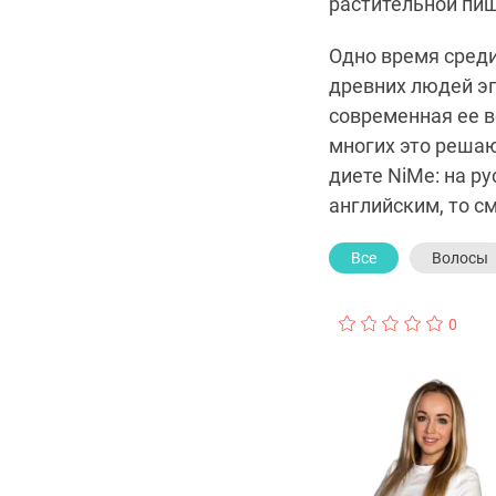
растительной пи
Одно время среди
древних людей эп
современная ее в
многих это решаю
диете NiMe: на ру
английским, то с
Все
Волосы
0