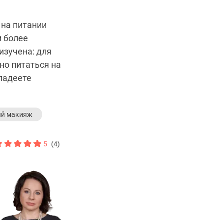
 на питании
и более
изучена: для
но питаться на
владеете
ый макияж
5
(4)