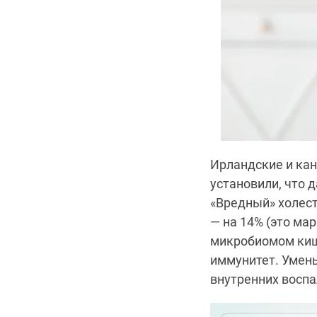
Ирландские и кан
установили, что 
«Вредный» холест
— на 14% (это мар
микробиомом киш
иммунитет. Умень
внутренних воспа