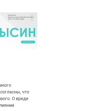
 много
согласны, что
вого. О вреде
влиянии