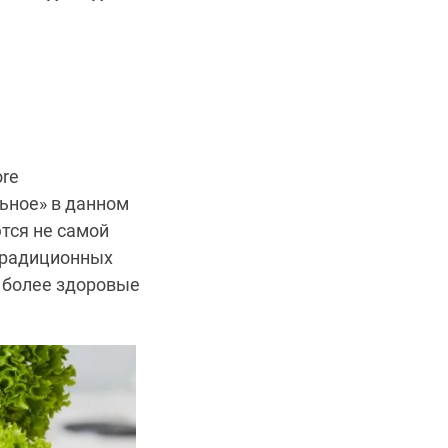
ore
ьное» в данном
ются не самой
 традиционных
т более здоровые