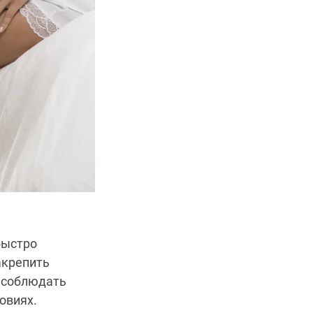
быстро
акрепить
о соблюдать
овиях.