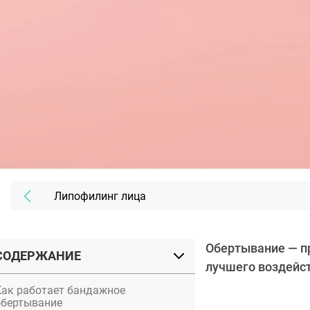
Липофилинг лица
Обертывание — п
СОДЕРЖАНИЕ
лучшего воздейст
Как работает бандажное
обертывание