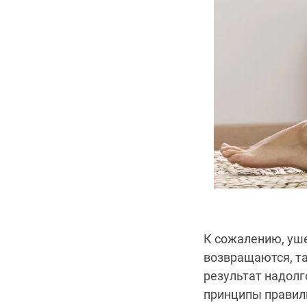
К сожалению, уш
возвращаются, та
результат надолг
принципы правиль