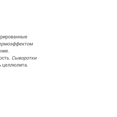
трированные
термоэффектом
ние.
ость.
Сыворотки
ь целлюлита.