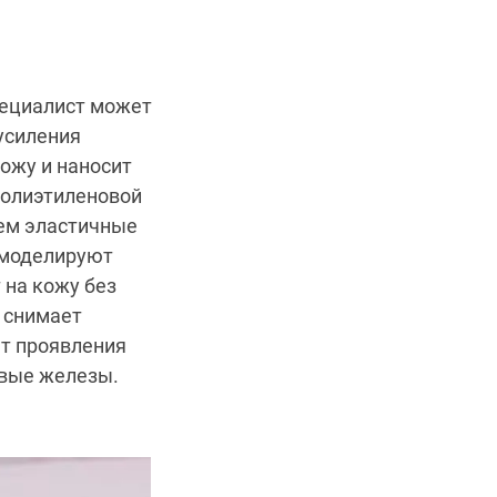
пециалист может
усиления
ожу и наносит
полиэтиленовой
ем эластичные
 моделируют
 на кожу без
 снимает
ет проявления
овые железы.