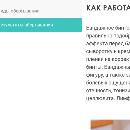
КАК РАБОТ
Виды обертывания
Результаты обертывания
Бандажное бинтов
правильно подобр
эффекта перед б
сыворотку и крем
пленки на корре
бинты. Бандажны
фигуру, а также 
болевых ощущени
отечность, тониз
целлюлита. Лимф