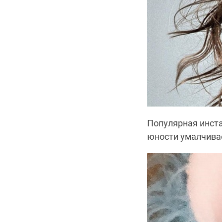
Популярная инста
юности умалчива