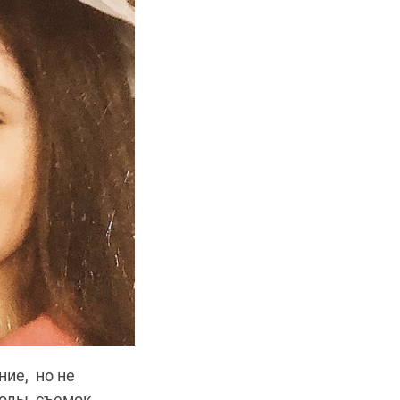
ие, но не
оды, съемок,