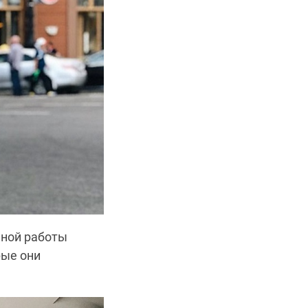
ьной работы
рые они