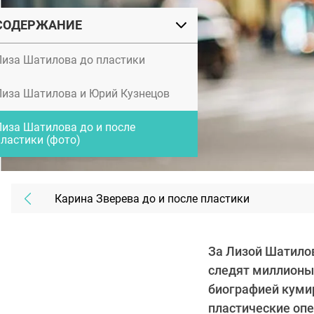
СОДЕРЖАНИЕ
Лиза Шатилова до пластики
Лиза Шатилова и Юрий Кузнецов
Лиза Шатилова до и после
пластики (фото)
Карина Зверева до и после пластики
За Лизой Шатило
следят миллионы 
биографией кумир
пластические оп