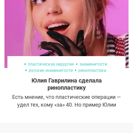
Рассказываем, почему так происходит и
можно ли что-то с этим сделать.
пластическая хирургия
знаменитости
русские знаменитости
ринопластика
Юлия Гаврилина сделала
ринопластику
Есть мнение, что пластические операции —
удел тех, кому «за» 40. Но пример Юлии
Гаврилиной опровергает это заблуждение
в очередной раз. 18-летняя тиктокерша
легла под нож пластического хирурга,