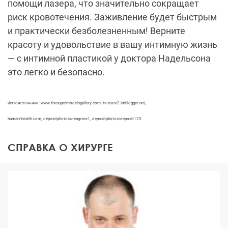
помощи лазера, что значительно сокращает
риск кровотечения. Заживление будет быстрым
и практически безболезненным! Верните
красоту и удовольствие в вашу интимную жизнь
— с интимной пластикой у доктора Надельсона
это легко и безопасно.
Фотоисточники: www.thesupermodelsgallery.com, tv-store2.imblogger.net,
humannhealth.com, depositphotos/deagreez1, depositphotos/deposit123
СПРАВКА О ХИРУРГЕ