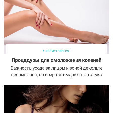
косметология
Процедуры для омоложения коленей
Важность ухода за лицом и зоной декольте
несомненна, но возраст выдают не только
морщины. Кисти рук, локти и колени —
проблемные участки, подверженные
преждевременному старению и при этом
нередко обделенные вниманием. Колени
постоянно подвергаются физическому