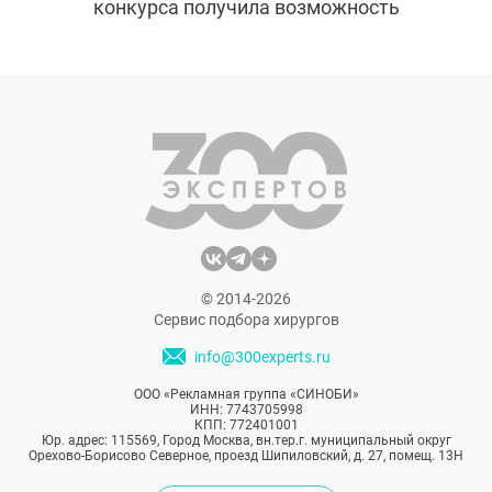
конкурса получила возможность
увеличить губы у одного из лучших
косметологов Москвы – Юлии Жученковой
из клиники Давида Гришкяна. Смотрим,
как это происходило!
© 2014-2026
Сервис подбора хирургов
info@300experts.ru
ООО «Рекламная группа «СИНОБИ»
ИНН: 7743705998
КПП: 772401001
Юр. адрес: 115569, Город Москва, вн.тер.г. муниципальный округ
Орехово-Борисово Северное, проезд Шипиловский, д. 27, помещ. 13Н