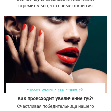
стремительно, что новые открытия
появляются каждый день. Индустрия
красоты подхватывает их быстрее всех.
Даже современные уходовые средства
можно сделать еще лучше: говорят, с
нанокапсулами полезные вещества смогут
проникнуть прямо в глубокие слои кожи.
Попытаемся разобраться, насколько это
правда и что нас ждет.
косметология
увеличение губ
Как происходит увеличение губ?
Счастливая победительница нашего