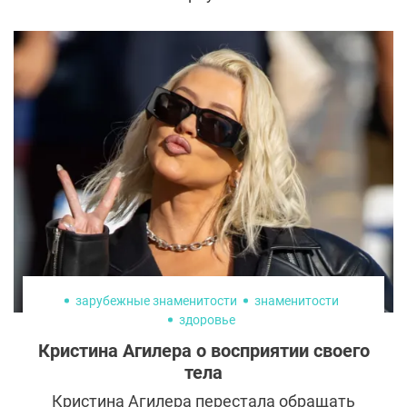
произошло с Вайноной Райдер. Спустя
несколько лет после исчезновения с
экранов из-за проблем с законом она
вновь стала популярной благодаря ярким
ролям в «Очень странных делах» и «Как
женить холостяка». Кажется, за время
отсутствия Вайнона Райдер похорошела
еще больше.
зарубежные знаменитости
знаменитости
здоровье
Кристина Агилера о восприятии своего
тела
Кристина Агилера перестала обращать